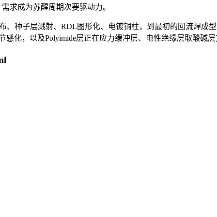
C）需求成为苏醒周期次要驱动力。
de层涂布、种子层溅射、RDL图形化、电镀铜柱，到最初的回流
节感化，以及Polyimide层正在应力缓冲层、电性绝缘层取酸碱
ml