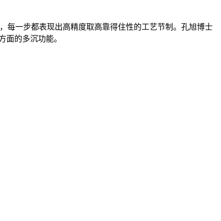
焊成型，每一步都表现出高精度取高靠得住性的工艺节制。孔旭博士
层方面的多沉功能。