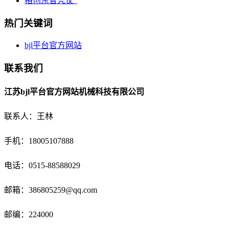
格创东智凭仗“
热门关键词
bjl平台官方网站
联系我们
江苏bjl平台官方网站机械科技有限公司
联系人：王林
手机：18005107888
电话：
0515-88588029
邮箱：
386805259@qq.com
邮编：224000