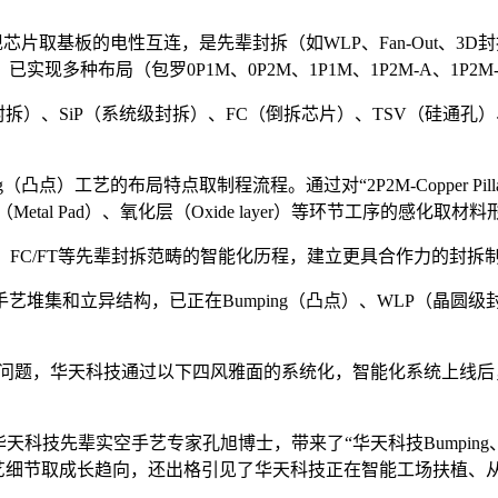
芯片取基板的电性互连，是先辈封拆（如WLP、Fan-Out、
多种布局（包罗0P1M、0P2M、1P1M、1P2M-A、1P2
拆）、SiP（系统级封拆）、FC（倒拆芯片）、TSV（硅通孔）
工艺的布局特点取制程流程。通过对“2P2M-Copper Pilla
（Metal Pad）、氧化层（Oxide layer）等环节工序的感化取材
P、FC/FT等先辈封拆范畴的智能化历程，建立更具合作力的封拆
集和立异结构，已正在Bumping（凸点）、WLP（晶圆
题，华天科技通过以下四风雅面的系统化，智能化系统上线后，
天科技先辈实空手艺专家孔旭博士，带来了“华天科技Bumpin
的手艺细节取成长趋向，还出格引见了华天科技正在智能工场扶植