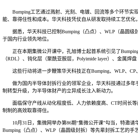
Bumping工艺通过溅射、光刻、电镀、回流等多个环节实现
能、靠得住性和成本。华天科技凭仗自从研发取持续工艺优化，已实现
据悉，华天科技已控制Bumping（凸点）、WLP（晶圆级封
于国内行业领先地位。
正在本期集微公开课中，孔旭博士起首系统引见了Bumping（凸点）
（RDL）、钝化层（聚酰亚胺层，Polyimide layer）、金属焊盘
这些行动将进一步鞭策华天科技正在Bumping、WLP、C
做为国内半导体封拆行业的领军企业，华天科技通过多年手艺堆
制转型升级，为半导体财产的立异成长注入新动力。
面临保守产线从动化程度低、人力依赖度高、CT时间长等问
制制的高效取靠得住。
10月31日，集微网举办第86期“集微公开课”勾当，特邀请华
Bumping（凸点）、WLP（晶圆级封拆）等先辈封拆工艺