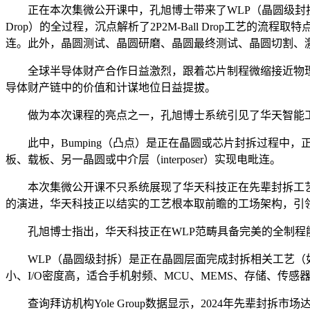
正在本次集微公开课中，孔旭博士带来了WLP（晶圆级封拆）工艺
Drop）的全过程，沉点解析了2P2M-Ball Drop工艺的流程
连。此外，晶圆测试、晶圆研磨、晶圆最终测试、晶圆切割、
全球半导体财产合作日益激烈，跟着芯片制程微缩接近物理
导体财产链中的价值和计谋地位日益提拔。
做为本次课程的亮点之一，孔旭博士系统引见了华天智能工场
此中，Bumping（凸点）是正在晶圆或芯片封拆过程中，正
板、载板、另一晶圆或中介层（interposer）实现电毗连。
本次集微公开课不只系统展现了华天科技正在先辈封拆工艺
的演进，华天科技正以结实的工艺根本取前瞻的工场架构，引
孔旭博士指出，华天科技正在WLP范畴具备完美的全制程
WLP（晶圆级封拆）是正在晶圆层面完成封拆相关工艺（如芯片
小、I/O密度高，适合手机射频、MCU、MEMS、存储、传
查询拜访机构Yole Group数据显示，2024年先辈封拆市场达到4