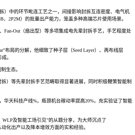
3D封拆）中的环节毗连工艺之一，间接影响封拆互连密度、电气机
M-B、2P2M）的批量出产能力，笼盖多种高端芯片使用场景。
、Fan-Out（扇出型）等多项集成电先辈封拆手艺，手艺程度处
r”布局的分解，他细致了种子层（Seed Layer）、再布线层
料形成。
制制生态。
级封拆）等先辈封拆手艺范畴取得显著进展，同时积极鞭策智能制
华天科技产线%，瓶颈机台稼动率提高20%，充实验证了智能
g、WLP及智能工场引见”的从题分享，为大师沉点了
、从动化出产以及降本增效方面的实和经验。