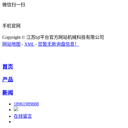
微信扫一扫
手机官网
Copyright © 江苏bjl平台官方网站机械科技有限公司
网站地图
-
XML
-
您暂无新询盘信息！
首页
产品
新闻
18961989888
在线留言