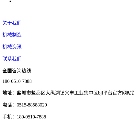
关于我们
机械制造
机械资讯
联系我们
全国咨询热线
180-0510-7888
地址：盐城市盐都区大纵湖镇义丰工业集中区bjl平台官方网站
电话：0515-88588029
手机：180-0510-7888