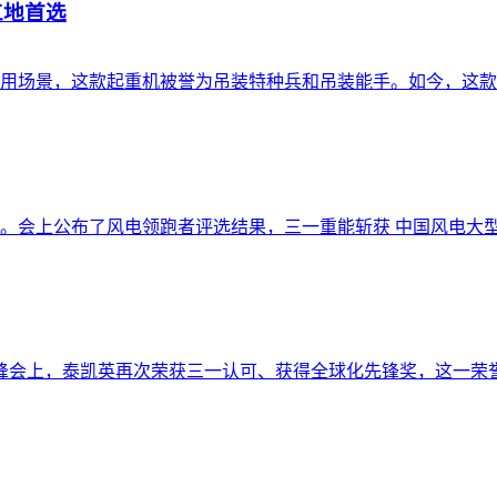
工地首选
景，这款起重机被誉为吊装特种兵和吊装能手。如今，这款XGTC
。会上公布了风电领跑者评选结果，三一重能斩获 中国风电大型化
峰会上，泰凯英再次荣获三一认可、获得全球化先锋奖，这一荣誉