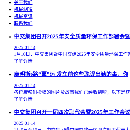
关于我们
机械制造
机械资讯
联系我们
中交集团召开2025年安全质量环保工作部署会
2025-01-14
1月10日，中交集团暨中国交建2025年安全质量环保工
了解详情 +
康明斯e路“赢”运 发车前这些耽误出勤的事，你
2025-01-14
各位康粉们投稿的图片及故事我们已经收到啦，以下是获奖作品
了解详情 +
中交集团召开一届四次职代会暨2025年工作会
2025-01-14
1月9日至10日，中交集团暨中国交建一届四次职工代表大