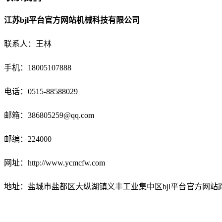
江苏bjl平台官方网站机械科技有限公司
联系人：王林
手机：18005107888
电话：
0515-88588029
邮箱：
386805259@qq.com
邮编：224000
网址：http://www.ycmcfw.com
地址：盐城市盐都区大纵湖镇义丰工业集中区bjl平台官方网站