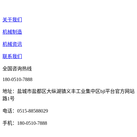
关于我们
机械制造
机械资讯
联系我们
全国咨询热线
180-0510-7888
地址：盐城市盐都区大纵湖镇义丰工业集中区bjl平台官方网站
路1号
电话：0515-88588029
手机：180-0510-7888