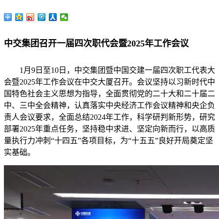
中交集团召开一届四次职代会暨2025年工作会议
1月9日至10日，中交集团暨中国交建一届四次职工代表大
会暨2025年工作会议在中交大厦召开。会议坚持以习新时代中
国特色社会主义思想为指导，全面贯彻党的二十大和二十届二
中、三中全会精神，认真落实中央经济工作会议精神和央企负
责人会议要求，全面总结2024年工作，科学研判新形势，研究
部署2025年重点任务，坚持稳中求进、坚定向新而行，以高质
量执行力冲刺“十四五”各项目标，为“十五五”良好开局奠定坚
实基础。