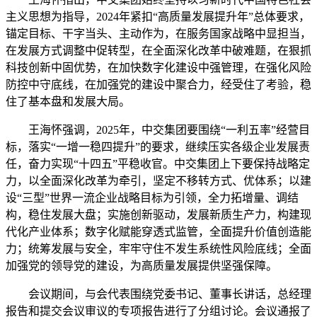
主义思想为指导，2024年紧扣“高质量发展提升年”总体要求，
锚定目标、干字当头、主动作为，在服务国家战略中显担当，
在发展方式调整中促转型，在全面深化改革中破难题，在狠抓
科技创新中固优势，在加快数字化建设中强管理，在强化风险
防控中守底线，在加强党的建设中聚合力，经受住了考验，稳
住了基本盘和发展大局。
王海怀强调，2025年，中交集团要围绕“一利五率”经营目
标，落实“一增一稳四提升”的要求，继续压实各级企业发展责
任，奋力实现“十四五”平稳收官。中交集团上下要保持战略定
力，以全面深化改革为牵引，坚定不移转方式、优体系；以建
设“三型”世界一流企业战略目标为引领，全力拓增量、调结
构，稳住发展大盘；实施创新驱动，发展新质生产力，构建现
代化产业体系；数字化赋能穿透式监管，全面提升价值创造能
力；统筹发展与安全，牢牢守住不发生系统性风险底线；全面
加强党的领导党的建设，为高质量发展提供坚强保障。
会议期间，与会代表围绕党委书记、董事长讲话，总经理
报告和提交会议审议的专项报告进行了分组讨论。会议通报了