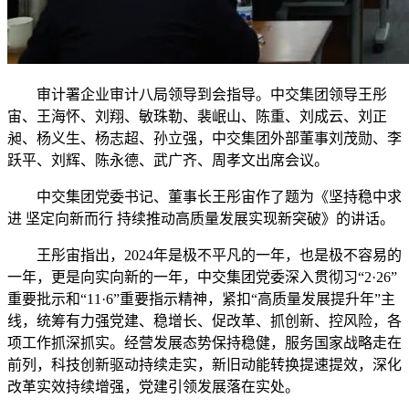
审计署企业审计八局领导到会指导。中交集团领导王彤
宙、王海怀、刘翔、敏珠勒、裴岷山、陈重、刘成云、刘正
昶、杨义生、杨志超、孙立强，中交集团外部董事刘茂勋、李
跃平、刘辉、陈永德、武广齐、周孝文出席会议。
中交集团党委书记、董事长王彤宙作了题为《坚持稳中求
进 坚定向新而行 持续推动高质量发展实现新突破》的讲话。
王彤宙指出，2024年是极不平凡的一年，也是极不容易的
一年，更是向实向新的一年，中交集团党委深入贯彻习“2·26”
重要批示和“11·6”重要指示精神，紧扣“高质量发展提升年”主
线，统筹有力强党建、稳增长、促改革、抓创新、控风险，各
项工作抓深抓实。经营发展态势保持稳健，服务国家战略走在
前列，科技创新驱动持续走实，新旧动能转换提速提效，深化
改革实效持续增强，党建引领发展落在实处。