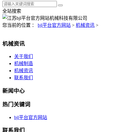
全站搜索
您当前的位置 ：
bjl平台官方网站
>
机械资讯
>
机械资讯
关于我们
机械制造
机械资讯
联系我们
新闻中心
热门关键词
bjl平台官方网站
联系我们