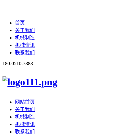
首页
关于我们
机械制造
机械资讯
联系我们
180-0510-7888
网站首页
关于我们
机械制造
机械资讯
联系我们