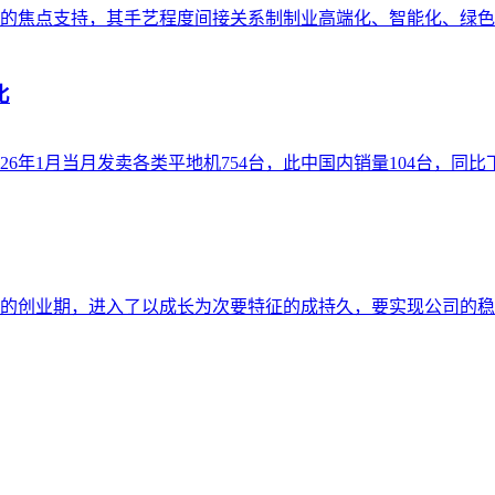
的焦点支持，其手艺程度间接关系制制业高端化、智能化、绿色化
比
1月当月发卖各类平地机754台，此中国内销量104台，同比下降8。
的创业期，进入了以成长为次要特征的成持久，要实现公司的稳步