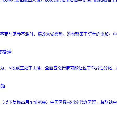
商前来参不雅时，遍及大受震动，这也鞭策了订单的添加。中联沉
交投活
认为，A股或正处于山腰，全面普涨行情可能让位于布局性分化，投
展领
会（以下简称商用车博览会）中国区授权指定代办署理，将联袂中国