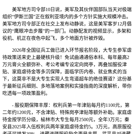
美军地方司令部10日说，美军及其伙伴国部队当天对极端
组织“伊斯兰国”正在叙利亚境内的多个方针实施大规模冲击。
美军地方司令部正在社交上发布动静说，这是美军客岁12月倡
议的“鹰眼冲击步履”的一部门。动静配发的视频显示，多架和
役机、机正在夜色中起飞，多个地面方针被炸毁。
2026年全国征兵工做已进入环节报名阶段，大专生参军虐
待政策送来史上最硬核升级！免试曲通通俗本科、每年最高2
万元膏火全额弥补、考公考编专设定向岗亭，再叠加服役津
贴、家庭虐待金等多沉保障，面临学历内卷、就业焦炙的当
下，这莫非不是大专生实现人生弯道超车的绝佳赛道？这份基
于最新征兵细则、多地落地案例和实操指南的深度解析，带你
吃透每一项政策盈利。
- 服役期保障丰厚：权利兵第一年津贴每月约1100元，第
二年约1200元，不含津贴、特殊岗亭津贴等额外补助。家庭虐
待金按学历分级，榆林市大专生每月2500元，全年3万元；秦
安县2025年入伍权利兵两年家庭虐待金约5。3万元，高原服役
者还可增发30%。进藏进疆服役励金更是丰厚，武平县对进藏