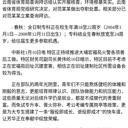
云南省体育局查询拜访组认实开展核查，环境根基失实。云南
省体育局党组研究决定，对范某某做出夺职处置。相关部分已
对范某某立案查询拜访。
- 春秋：全日制专科正在校生年满18至22周岁（2004年1
月1日—2008年12月31日出生）；专科结业生春秋放宽至24周
岁，给往届生更多参取机遇。
中新社1月10日电 特区正持续推进大埔宏福苑火警各项善
后工做。特区财务司副司长黄伟纶10日暗示，特区目前不考虑
正在宏福苑旧址沉建室第，相信正在旧址建制社区所需设备会
较为得当。
正在部队的两年光阴里，青年们不只能熬炼健旺的体魄和
刚毅的意志，更能培育规律认识、团队协做能力和抗压能力，
这些质量无论对后续升学仍是就业，都是不成替代的贵重财
富。而免试专升本、膏火弥补、考公考编专属岗亭等政策，更
是为大专生搭建了一条“服役即成长、退役即成才”的快车道，
让芳华正在奉献中绽放荣耀。