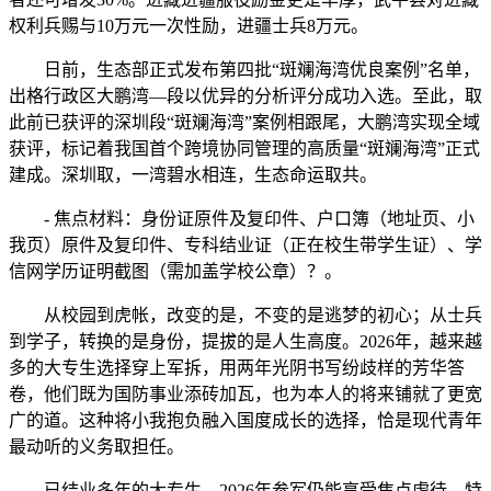
权利兵赐与10万元一次性励，进疆士兵8万元。
日前，生态部正式发布第四批“斑斓海湾优良案例”名单，
出格行政区大鹏湾—段以优异的分析评分成功入选。至此，取
此前已获评的深圳段“斑斓海湾”案例相跟尾，大鹏湾实现全域
获评，标记着我国首个跨境协同管理的高质量“斑斓海湾”正式
建成。深圳取，一湾碧水相连，生态命运取共。
- 焦点材料：身份证原件及复印件、户口簿（地址页、小
我页）原件及复印件、专科结业证（正在校生带学生证）、学
信网学历证明截图（需加盖学校公章）？。
从校园到虎帐，改变的是，不变的是逃梦的初心；从士兵
到学子，转换的是身份，提拔的是人生高度。2026年，越来越
多的大专生选择穿上军拆，用两年光阴书写纷歧样的芳华答
卷，他们既为国防事业添砖加瓦，也为本人的将来铺就了更宽
广的道。这种将小我抱负融入国度成长的选择，恰是现代青年
最动听的义务取担任。
已结业多年的大专生，2026年参军仍能享受焦点虐待，特