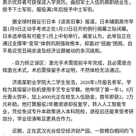
表示优异者可获保送入学资历。曲招军士入伍的高职结业生，
授予下士军衔，服役满2年后授予中士军衔。
据全球时报征引日本《读卖旧事》报道，日本辅弼高市早
苗1月9日正动手考虑正在1月23日召开的例行揭幕之际闭幕。
日本选举极有可能于2月上中旬举行。阐发认为，此举旨正在
通过支撑率“变现”体例巩刚强政根本，却面对“扭曲”困局、自
平易近党丑闻余波及经济议题被动的多沉挑和。
- 目力矫正误区：激光手术需提前半年完成，且必需是合
规激光术式，术后需保留手术证明，不然体检无法通过。
济南某职业学院大二学生张浩，2026年1月报名参军，学
校为其保留计较机使用手艺专业学籍。他申领了第一年1。8万
元膏火弥补，加上4000元正在校生入伍励金，首年即获2。2万
元补助。他打算服役2年撤退退却役复学，转入人工智能专
业，凭仗免试专升本政策进入本科院校，退役后还能享受考研
加分，学业径清晰且更具合作力。
近期，正在武汉光谷低空经济财产园，一款橙白相间的飞