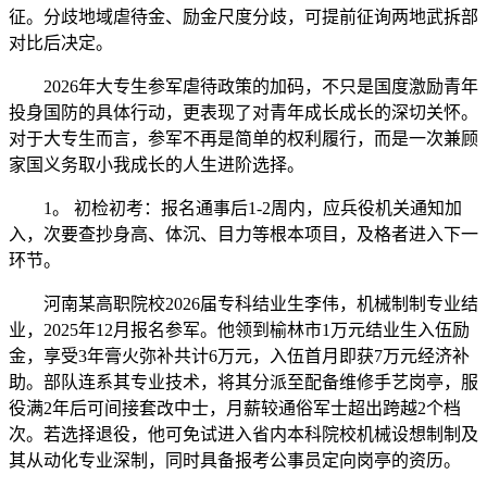
征。分歧地域虐待金、励金尺度分歧，可提前征询两地武拆部
对比后决定。
2026年大专生参军虐待政策的加码，不只是国度激励青年
投身国防的具体行动，更表现了对青年成长成长的深切关怀。
对于大专生而言，参军不再是简单的权利履行，而是一次兼顾
家国义务取小我成长的人生进阶选择。
1。 初检初考：报名通事后1-2周内，应兵役机关通知加
入，次要查抄身高、体沉、目力等根本项目，及格者进入下一
环节。
河南某高职院校2026届专科结业生李伟，机械制制专业结
业，2025年12月报名参军。他领到榆林市1万元结业生入伍励
金，享受3年膏火弥补共计6万元，入伍首月即获7万元经济补
助。部队连系其专业技术，将其分派至配备维修手艺岗亭，服
役满2年后可间接套改中士，月薪较通俗军士超出跨越2个档
次。若选择退役，他可免试进入省内本科院校机械设想制制及
其从动化专业深制，同时具备报考公事员定向岗亭的资历。