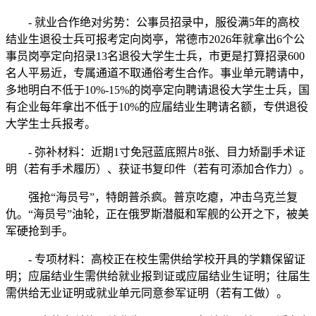
- 就业合作绝对劣势：公事员招录中，服役满5年的高校
结业生退役士兵可报考定向岗亭，常德市2026年就拿出6个公
事员岗亭定向招录13名退役大学生士兵，市更是打算招录600
名人平易近，专属通道不取通俗考生合作。事业单元聘请中，
多地明白不低于10%-15%的岗亭定向聘请退役大学生士兵，国
有企业每年拿出不低于10%的应届结业生聘请名额，专供退役
大学生士兵报考。
- 弥补材料：近期1寸免冠蓝底照片8张、目力矫副手术证
明（若有手术履历）、获证书复印件（若有可添加合作力）。
强抢“海员号”，特朗普杀疯。普京吃瘪，冲击乌克兰复
仇。“海员号”油轮，正在俄罗斯潜艇和军舰的公开之下，被美
军硬抢到手。
- 专项材料：高校正在校生需供给学校开具的学籍保留证
明；应届结业生需供给就业报到证或应届结业生证明；往届生
需供给无业证明或就业单元同意参军证明（若有工做）。