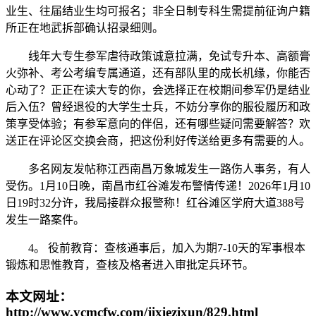
业生、往届结业生均可报名；非全日制专科生需提前征询户籍
所正在地武拆部确认招录细则。
线年大专生参军虐待政策诚意拉满，免试专升本、高额膏
火弥补、考公考编专属通道，还有部队里的成长机缘，你能否
心动了？正正在读大专的你，会选择正在校期间参军仍是结业
后入伍？曾经退役的大学生士兵，不妨分享你的服役履历和政
策享受体验；有参军意向的伴侣，还有哪些疑问需要解答？欢
送正在评论区交换会商，把这份利好传送给更多有需要的人。
多名网友发帖称江西南昌万象城发生一路伤人事务，有人
受伤。1月10日晚，南昌市红谷滩发布警情传递！2026年1月10
日19时32分许，我局接群众报警称！红谷滩区学府大道388号
发生一路案件。
4。 役前教育：查核通事后，加入为期7-10天的军事根本
锻炼和思惟教育，查核及格者进入审批定兵环节。
本文网址：
http://www.ycmcfw.com/jixiezixun/829.html