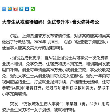
大专生从戎虐待加码！免试专升本+膏火弥补考公
尔后，上海黄浦警方发布警情传递，对涉案的唐某和吴某
做出了行政惩罚。2026年1月8日，《报》3版登载了海底捞小
便当事人唐某及其父母的报歉声明。
- 退役后成长支撑：自从就业退役士兵可享受一次免费职
业技术培训，免学杂费、住宿费和技术判定费，培训期间发放
糊口补帮。创业可申请最高20万元小我创业贷款，享受税收减
免，退役大学生士兵创业项目可优先入驻孵化。退役一年内可
视同应届结业生，打点就业报到手续，户档随迁无妨碍，还可
参取“兵教师”培育打算，通过专项培训获取教师资历，参取中
小学定向聘请。
突发：“万象城发生伤人事务”：宋某雄（男，32岁）用陶
瓷折叠生果刀将一女子划伤，被就地节制。