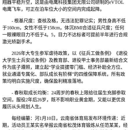
翔器平稳升空，这是由电鹰科技集团无限公司研制的eVTOL
电鹰飞车，可正在泊车位大小的空间内完成起降。
- 根基尺度：查核及格，无违法犯罪记实；男性身高不低
于160cm，女性不低于158cm，体沉BMI合适征兵尺度；任何
一眼裸眼目力不低于4。5，目力不达标者可提前半年进行合规
激光矫副手术。
2026年大专生参军虐待政策，以《征兵工做条例》《退役
大学生士兵安设条例》及教育部、退役甲士事务部最新结合文
件为底子遵照，建立起“学业提拔零门槛、经济补助全方位、
就业通道专属化、部队成长有阶梯”的四维保障系统，所有政
策均明白实施尺度，确保盈利精准落地。
- 春秋取成长均衡：24周岁的春秋上限给往届生充脚参取
空间，服役2年后26岁，既不影响职业黄金期，又能以更优良
履历从头规划人生。
每经编纂：河1月10日，云南省体育局发布环境传递：近
期，活动员王某实名举报云南省松茂体育锻炼从任范某某，经