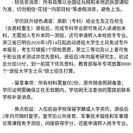
- 轻信非消息：所有政策以全国征兵网和本地武拆部通知
为准，切勿相信“花钱”“内部目标”等虚假消息，避免上当。
- 学历跃升绿色通道：高职（专科）结业生及正在校生
（含高校重生）退役后，完成专科学业即可免试入读通俗本
科，无需加入专升本同一测验，还可申请转入本校抢手专业。
浙江省已明白2026年3月14日起启动退役大学生士兵免试专升
本报名，考生可填报3个院校意愿，荣立三等功及以上者可免
于职业技术测试并优先登科。退役后3年内报考研究生，初试
总分加10分，划一前提下优先登科，教育部每年专项放置8000
个“退役大学生士兵”硕士招生打算。
- 留意事项：所有材料需复印2份，原件随身照顾备查；
学历证明需确保正在无效期内，学信网无法查询的需提前联系
学校补录消息。
- 焦点权益：入伍前由学校保留学籍或入学资历，退役后
2年内可随时复学。复学后公共体育、军事技术锻炼和军事理
论等课程免予测验，间接获得学分，还能申请转入抢手专业。