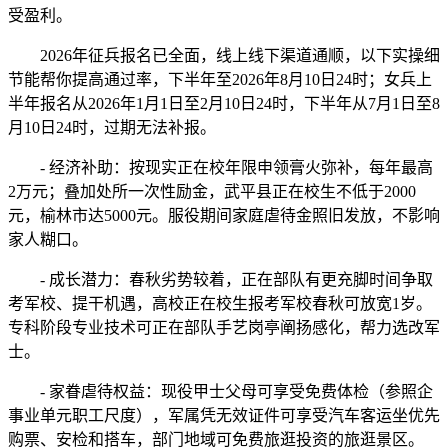
受盈利。
2026年征兵报名已全面，线上线下渠道通顺，以下实操细
节能帮你提高通过率，下半年至2026年8月10日24时；女兵上
半年报名从2026年1月1日至2月10日24时，下半年从7月1日至8
月10日24时，过期无法补报。
- 经济补助：按现实正在校年限申领膏火弥补，每年最高
2万元；叠加处所一次性励金，武平县正在校生不低于2000
元，榆林市达5000元。服役期间家庭虐待金照旧发放，不影响
家人糊口。
- 成长潜力：春秋劣势较着，正在部队有更充脚时间争取
考军校、提干机遇，高校正在校生报考军校春秋可放宽1岁。
专科阶段专业技术可正在部队手艺岗亭阐扬感化，帮力选改军
士。
- 家眷虐待权益：现役甲士父母可享受免费体检（参照企
事业单元职工尺度），军属凭无效证件可享受汽车客运坐优先
购票、安检和搭车，部门地域可免费旅逛投资的旅逛景区。