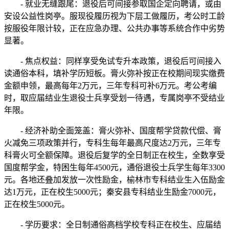
- 就业无缝跟尾：退役后可间接参取国企定向聘请，或由
安设公益性岗亭。服现役履历视为下层工做履历，考公时工龄
按服役年限计较，正在应急办理、公共办事等系统合作中劣势
显著。
- 焦点权益：同样享受免试专升本政策，退役后可间接入
读通俗本科，填补学历短板。膏火弥补按正在校期间现实缴费
金额申领，最高每年2万元，三年专科可补6万元。考公考编
时，取应届结业生退役士兵享受划一待遇，专属岗亭不受结业
年限。
- 经济补助全面笼盖：膏火弥补、国度帮学贷款代偿、膏
火减免三项政策并行，专科生每年最高尺度达2万元，三年专
科膏火可全额保障。退役后复学的全日制正在校生，全数享受
国度帮学金，特困生每年4500元，通俗退役士兵学生每年3300
元。各地还叠加发放一次性励金，榆林市专科结业生入伍励金
达1万元，正在校生5000元；秦安县专科结业生励金7000元，
正在校生5000元。
- 学历要求：全日制通俗高档学校专科正在校生、应届结