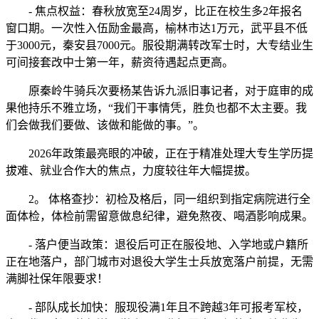
- 焦点权益：春秋放宽至24周岁，比正在校生多2年报名
窗口期。一次性入伍励金最高，榆林市达1万元，武平县不低
于3000元，秦安县7000元。服役期满转改军士时，大专结业生
可间接套改中士第一年，薪资待遇起点更高。
原秦岭牛骑兵次要杨某告诉九派旧事记者，对于庭审的成
果他持乐不雅立场，“我们干事情凭，胜负也都不太主要。我
们会做我们要做、该做和能做的事。”。
2026年政策最亮眼的冲破，正在于精准处理大专生学历提
拔难、就业合作大的焦点，力度较往年大幅提拔。
2。 体格查抄：初检及格后，同一组织到指定病院进行全
面体检，体检前需留意做息纪律，避免熬夜、喝酒影响成果。
- 落户便当政策：退役后可正在服役地、入学地或户籍所
正在地落户，部门城市对退役大学生士兵放宽落户前提，无需
满脚社保年限要求！
- 部队成长加快：服现役满1年且不跨越3年可报考军校，