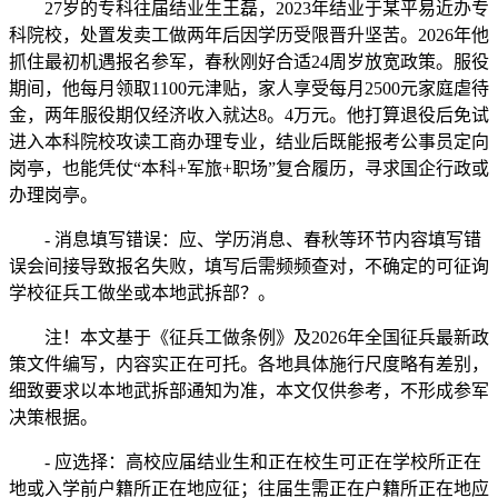
27岁的专科往届结业生王磊，2023年结业于某平易近办专
科院校，处置发卖工做两年后因学历受限晋升坚苦。2026年他
抓住最初机遇报名参军，春秋刚好合适24周岁放宽政策。服役
期间，他每月领取1100元津贴，家人享受每月2500元家庭虐待
金，两年服役期仅经济收入就达8。4万元。他打算退役后免试
进入本科院校攻读工商办理专业，结业后既能报考公事员定向
岗亭，也能凭仗“本科+军旅+职场”复合履历，寻求国企行政或
办理岗亭。
- 消息填写错误：应、学历消息、春秋等环节内容填写错
误会间接导致报名失败，填写后需频频查对，不确定的可征询
学校征兵工做坐或本地武拆部？。
注！本文基于《征兵工做条例》及2026年全国征兵最新政
策文件编写，内容实正在可托。各地具体施行尺度略有差别，
细致要求以本地武拆部通知为准，本文仅供参考，不形成参军
决策根据。
- 应选择：高校应届结业生和正在校生可正在学校所正在
地或入学前户籍所正在地应征；往届生需正在户籍所正在地应