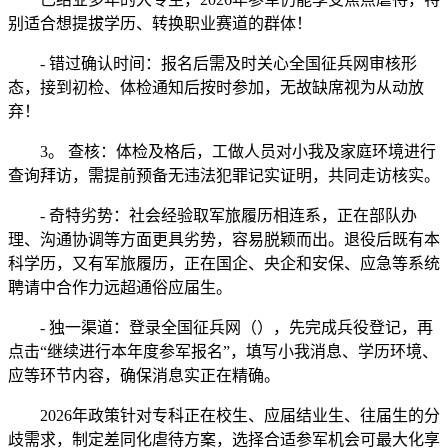
别适合想提拔学历、转换职业赛道的群体！
- 错过确认时间：报名后需及时关心全国征兵网审核形
态，接到初检、体检通知后按时参加，无故缺席视为从动放
弃！
3。 查核：体检及格后，工做人员对小我及家庭环境进行
查询拜访，需提前预备无违法犯罪记实证明，共同走访核实。
- 奇特劣势：社会经验取军旅履历相连系，正在部队办
理、沟通协调等方面更具劣势，容易脱颖而出。退役后既有本
科学历，又有军旅履历，正在国企、央企和安保、应急等系统
聘请中合作力远超通俗应届生。
- 独一渠道：登录全国征兵网（），先完成兵役登记，再
点击“继续进行本年度参军报名”，填写小我消息、学历环境、
应等环节内容，确保消息实正在精确。
2026年政策针对专科正在校生、应届结业生、往届生的分
歧需求，制定差同化虐待方案，选择合适参军机会可最大化享