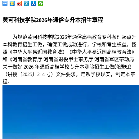
黄河科技学院2026年通俗专升本招生章程
为规范黄河科技学院2026年通俗高档教育专科条理起点升
本科教育招生工做，确保工做成功进行，学校和考生权益，按
照《中华人平易近国教育法》《中华人平易近国高档教育法》
和《河南省教育厅 河南省退役甲士事务厅 河南省军区带动局
关于做好 2026 年通俗高档学校专升本测验招生工做的通知》
（讲授〔2025〕214 号）文件要求，连系学校现实，制定本章
程。