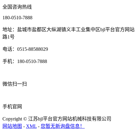
全国咨询热线
180-0510-7888
地址：盐城市盐都区大纵湖镇义丰工业集中区bjl平台官方网站
路1号
电话：0515-88588029
手机：180-0510-7888
微信扫一扫
手机官网
Copyright © 江苏bjl平台官方网站机械科技有限公司
网站地图
-
XML
-
您暂无新询盘信息！