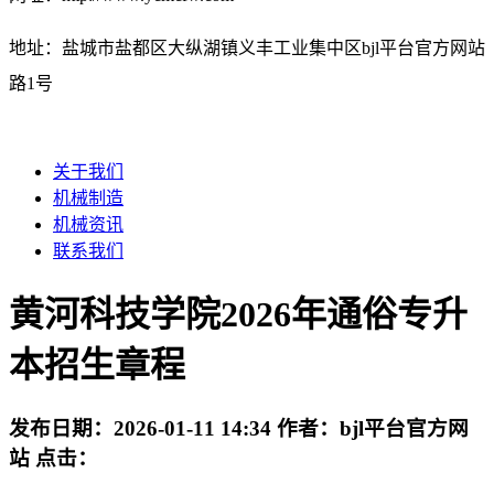
地址：盐城市盐都区大纵湖镇义丰工业集中区bjl平台官方网站
路1号
关于我们
机械制造
机械资讯
联系我们
黄河科技学院2026年通俗专升
本招生章程
发布日期：
2026-01-11 14:34
作者：
bjl平台官方网
站
点击：