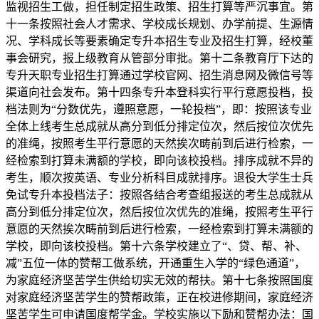
监视招生工做，担任制定招生政策、招生打算等严沉事宜。第
十一条按照社会人才需求、学校成长规划、办学前提、生源情
况、学科成长等要素确定专升本招生专业及招生打算，经校董
事会研究，报上级教育从管部分审批。第十二条教育厅下达的
专升天职专业招生打算通过学校官网、招生消息网及微信号等
渠道向社会发布。第十四条专升本登科实行平行意愿投档，投
档法则为“分数优先，遵照意愿，一轮投档”，即：按照该专业
全体上线考生总成就从高分到低分排定位次，然后按位次优先
的准绳，按照考生平行意愿的天然挨次畴前到后进行检索，一
经检索到打算未满额的学校，即向该校投档。排序成就不异的
考生，顺次按英语、专业分析科目成就排序。退役大学生士兵
免试专升本投档法子：按照各结合考查组报送的考生总成就从
高分到低分排定位次，然后按位次优先的准绳，按照考生平行
意愿的天然挨次畴前到后进行检索，一经检索到打算未满额的
学校，即向该校投档。第十六条学校建立了“、贷、帮、补、
减”五位一体的赞帮工做系统，开通重生入学的“绿色通道”，
为家庭经济坚苦学生供给切实无效的帮扶。第十七条按照国度
对家庭经济坚苦学生的赞帮政策，正在校进修期间，家庭经济
坚苦学生可申请国度帮学金。学校实施以下励和赞帮办法：国