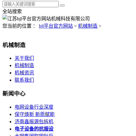
全站搜索
您当前的位置 ：
bjl平台官方网站
>
机械制造
>
机械制造
关于我们
机械制造
机械资讯
联系我们
新闻中心
电网设备行业深度
保守焕新 新质赋能
济南鑫振源包拆机
电子设备的抗振设