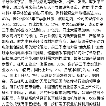
半导体化学品、电子级溶剂等的研发、出产、发卖。客岁第三
季度，通过参股米莱芯程切入半导体设备赛道，建立“半导体
材料+ 半导体设备”的协同系统。海科新源全年涨幅高达392。
43%，该公司2025年三季报显示，演讲期内，公司实现停业收
入36。53亿元，同比增加43。17%。更为凸起的是，该公司第
三季度的停业收入达到13。37亿元，同比大幅添加80。43%。
营收高增背后的缘由，次要系演讲期内新安拆投产，产销量添
加所致。做为电解液环节原材料供应商，海科新源受益于动力
电池和储能市场的双轮驱动，前三季度动力端“金九银十”发卖
旺季及纯电沉卡项目推进、储能端政策利好和海外订单斩获，
间接拉动电芯产能和原材料需求刚性增加，鞭策公司产销量同
步攀升。征和工业全年涨幅198。33%，客岁前三季度实现停
业收入13。9亿元，同比上升5。2%；归母净利润为1。33亿
元，同比上升35。7%；运营现金流净额为1。84亿元，据领
会，青岛征和工业股份无限公司是国内链传动行业的领军企
业，链系统手艺带领者，中国链传动行业首家A股上市公司。
征和工业暗示，跟着手艺的升级取市场的堆集，公司产物线不
竭拓展，车辆链系统曾经延长至舰船策动机等范畴，农业机械
方面依托现有手艺经验，进一步研发了农业机械利用的旋耕