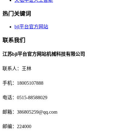
天弘中证人工智能
热门关键词
bjl平台官方网站
联系我们
江苏bjl平台官方网站机械科技有限公司
联系人：王林
手机：18005107888
电话：
0515-88588029
邮箱：
386805259@qq.com
邮编：224000