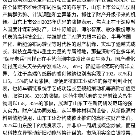
在全体宏不雅经济布局性调整的布景下，山东上市公司凭仗财
产集群劣势、计谋调整和立异能力，抓住了财产升级带来的机
缘。山东上市公司2025年优异的涨幅表示，焦点正在于深度融
入国度计谋新兴财产，以中际旭创、海尔智家、歌尔股份等为
代表的高科技企业，精准抓住了AI算力根本设备、半导体国
产化、新能源布局转型等时代性的财产机缘，实现了逾越式成
长。科技立异绝非重生力量的专属领地，那些深耕行业多年的
“保守老兵”同样正在手艺海潮中焕发出强劲生命力。国产碳化
硅衬底龙头天岳先辈涨幅达73。59%；智能巡检范畴的智洋立
异、专注于高端传感器的睿创微纳也别离实现了192。81%和
115。15%的显著涨幅。即便是征和工业如许的保守制制业代
表，也将车辆链系统手艺成功延长至舰船策动机等高附加值范
畴，取得198。33%的涨幅。医药生物范畴的立异前锋荣昌生
物则以158。35%的涨幅，展现了山东正在新药研发范畴的强
大实力。财产链协同效应，从半导体材料到设备，从新能源材
料到储能使用，山东正逐渐构成彼此推进的高科技财产集群。
2025年山东股市的优良表示，并非单一周期或概念炒做，而是
以科技立异驱动新旧动能转换计谋的。市场用实金白银投票，