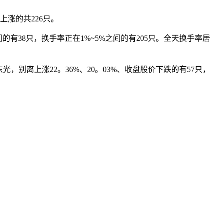
上涨的共226只。
有38只，换手率正在1%~5%之间的有205只。全天换手率居
离上涨22。36%、20。03%、收盘股价下跌的有57只，