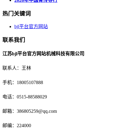
2026年中国骨传导行
热门关键词
bjl平台官方网站
联系我们
江苏bjl平台官方网站机械科技有限公司
联系人：王林
手机：18005107888
电话：
0515-88588029
邮箱：
386805259@qq.com
邮编：224000