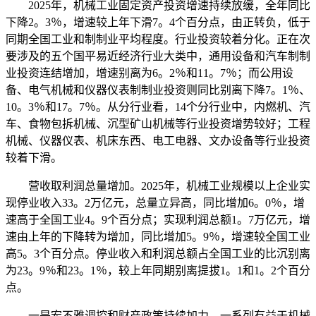
2025年，机械工业固定资产投资增速持续放缓，全年同比
下降2。3％，增速较上年下滑7。4个百分点，由正转负，低于
同期全国工业和制制业平均程度。行业投资较着分化。正在次
要涉及的五个国平易近经济行业大类中，通用设备和汽车制制
业投资连结增加，增速别离为6。2％和11。7％；而公用设
备、电气机械和仪器仪表制制业投资则同比别离下降7。1％、
10。3％和17。7％。从分行业看，14个分行业中，内燃机、汽
车、食物包拆机械、沉型矿山机械等行业投资增势较好；工程
机械、仪器仪表、机床东西、电工电器、文办设备等行业投资
较着下滑。
营收取利润总量增加。2025年，机械工业规模以上企业实
现停业收入33。2万亿元，总量立异高，同比增加6。0％，增
速高于全国工业4。9个百分点；实现利润总额1。7万亿元，增
速由上年的下降转为增加，同比增加5。9％，增速较全国工业
高5。3个百分点。停业收入和利润总额占全国工业的比沉别离
为23。9％和23。1％，较上年同期别离提拔1。1和1。2个百分
点。
一是宏不雅调控和财产政策持续加力，一系列有益于机械