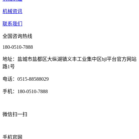
机械资讯
联系我们
全国咨询热线
180-0510-7888
地址：盐城市盐都区大纵湖镇义丰工业集中区bjl平台官方网站
路1号
电话：0515-88588029
手机：180-0510-7888
微信扫一扫
手机官网