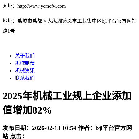
网址：http://www.ycmcfw.com
地址：盐城市盐都区大纵湖镇义丰工业集中区bjl平台官方网站
路1号
关于我们
机械制造
机械资讯
联系我们
2025年机械工业规上企业添加
值增加82%
发布日期：
2026-02-13 10:54
作者：
bjl平台官方网
站
点击：