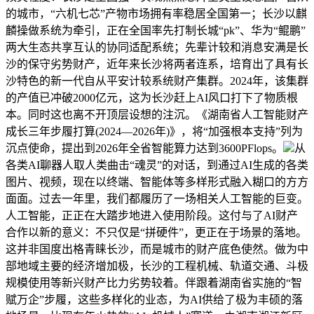
的城市，“六机七芯”产物市场拥有率稳居全国第一；长沙以麒
麟操做系统为牵引，正在全国率先打制长城“pk”、华为“鲲鹏”
两大生态共享互认的协同适配系统；先辈计较和消息安满是长
沙的保守劣势财产，近年来长沙将两者连系，培育出了具有长
沙特色的新一代自从平安计较系统财产集群。2024年，该集群
的产值已冲破2000亿元，这为长沙赶上AI风口打下了物质根
本。同时这也离不开顶层设想的注沉。《湖南省人工智能财产
成长三年步履打算(2024—2026年)》，将“加强根本支持”列为
沉点使命，提出到2026年全省智能算力达到3600PFlops。
从
各类AI聊器人取人类曲击“魂灵”的对话，到通过AI生成的各类
图片、视频，现在以终端、智能体等多样形式融入糊口的方方
面面。过去一年里，我们都履历了一场相关人工智能的巨变。
人工智能，正正在大踏步地进入使用阶段。这付与了AI财产
合作以新的意义：不只仅是“拼硬件”，更正在于场景的落地。
这并非国度出格青睐长沙，而是城市的财产底色使然。做为中
部地域主要的经济增加极，长沙的工程机械、轨道交通、斗极
规模使用等新兴财产比力劣势较着。伴跟着湖南省实施的“智
赋万企”步履，这些多样化的业态，为AI供给了极为丰硕的落