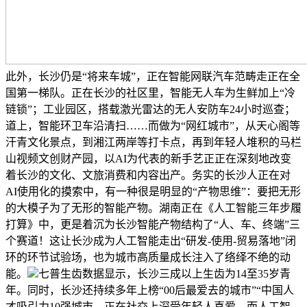
此外，长沙仍是“将来车城”，正在智能网联汽车范畴走正在全
国第一梯队。正在长沙的社区里，智能无人车为生鲜加上“冷
链锁”；工业园区，搭载激光雷达的无人安防车24小时巡查；
道上，智能环卫车沿清扫……而做为“网红城市”，从天心阁等
汗青文化景点，到湘江两岸等打卡点，再到年轻人堆积的马栏
山视频文创财产园，以AI为代表的新手艺正正在深刻地改变
着长沙的文化、文旅消费和内容出产。务实的长沙人正在对
AI使用化的摸索中，有一种很是明显的“产物思维”：要把无形
的大模子为了无形的智能产物。湖南正在《人工智能三年步履
打算》中，更是着沉为长沙智能产物结构了“人、车、终端”三
个赛道！这让长沙成为人工智能走出“研发-使用-贸易落地”闭
环的环节试验场，也为城市高质量成长注入了络绎不绝的动
能。
七普生齿数据显示，长沙三成以上生齿为14至35岁青
年。同时，长沙还持续多年上榜“00后最爱去的城市”“中国人
才吸引力10强城市，正在社交上深受年轻人喜爱。而人工智