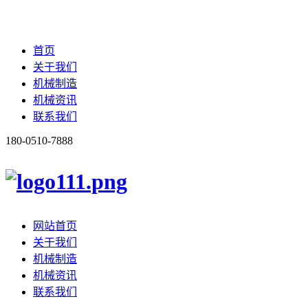
首页
关于我们
机械制造
机械资讯
联系我们
180-0510-7888
网站首页
关于我们
机械制造
机械资讯
联系我们