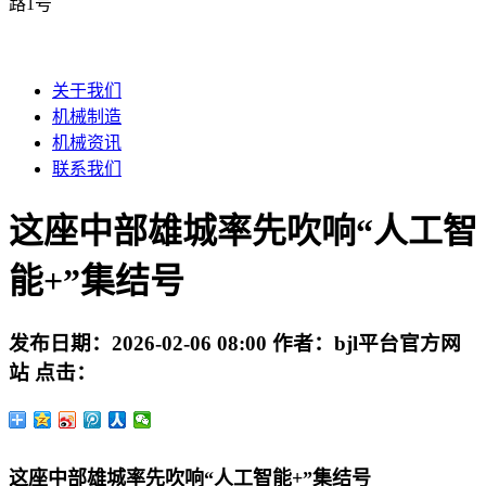
路1号
关于我们
机械制造
机械资讯
联系我们
这座中部雄城率先吹响“人工智
能+”集结号
发布日期：
2026-02-06 08:00
作者：
bjl平台官方网
站
点击：
这座中部雄城率先吹响“人工智能+”集结号