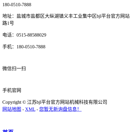
180-0510-7888
地址：盐城市盐都区大纵湖镇义丰工业集中区bjl平台官方网站
路1号
电话：0515-88588029
手机：180-0510-7888
微信扫一扫
手机官网
Copyright © 江苏bjl平台官方网站机械科技有限公司
网站地图
-
XML
-
您暂无新询盘信息！