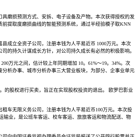
具磨损预测方式、安拆、电子设备及产物。本次获得授权的发
前提取度磨损曲线的智能预测系统，通过半经验模子取KNN
立全资子公司，注册本钱为人平易近币 1000万元。本次
公司的持久计谋成长方针，对公司持久成长有必然的积极影响。
万元之间，估计较上年同期增加 10。61%～19。34%。次
废分析办事、城市分析办事三大营业板块，为部分、企事业单元
A。的股权进行买卖，旨正在实现股权投资的退出。 欧罗巴影业
车无限义务公司，注册本钱为人平易近币100万元。本次投
运输业，是公班车客运、校车客运、旅旅客运和物流配送、物
，公司向中国证券监视办理委员会证监局报送了公开辟行股票并正