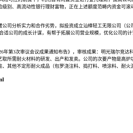
风险级别、高流动性银行理财富物，正在上述额度范畴内资金可滚
司分析实力和合作劣势，拟投资成立汕樟轻工无限公司（公司
投资合适公司的成长计谋，有帮于拓展公司营业规模，优化公司的
会2026年第3次审议会议成果通知布告》，审核成果：明光瑞尔竞
艺取所需耐火材料的研发、出产和发卖。公司的次要产物是高炉
柱、其他不定形耐火成品（包罗浇注料、捣打料、喷涂料、耐火
ml