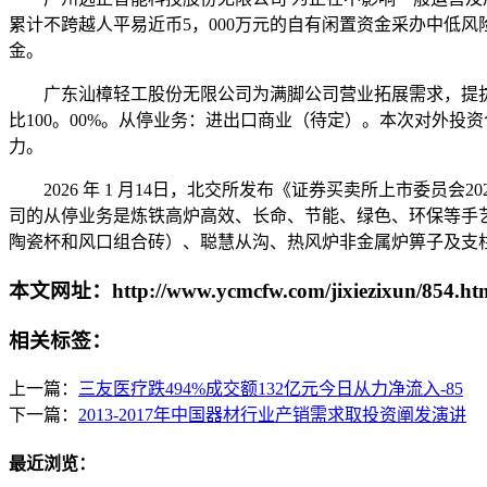
累计不跨越人平易近币5，000万元的自有闲置资金采办中低
金。
广东汕樟轻工股份无限公司为满脚公司营业拓展需求，提拔公
比100。00%。从停业务：进出口商业（待定）。本次对外
力。
2026 年 1 月14日，北交所发布《证券买卖所上市委员
司的从停业务是炼铁高炉高效、长命、节能、绿色、环保等手
陶瓷杯和风口组合砖）、聪慧从沟、热风炉非金属炉箅子及支
本文网址：http://www.ycmcfw.com/jixiezixun/854.ht
相关标签：
上一篇：
三友医疗跌494%成交额132亿元今日从力净流入-85
下一篇：
2013-2017年中国器材行业产销需求取投资阐发演讲
最近浏览：