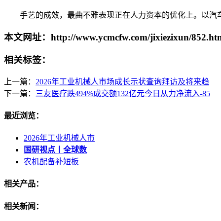
手艺的成效，最曲不雅表现正在人力资本的优化上。以汽车前
本文网址：http://www.ycmcfw.com/jixiezixun/852.ht
相关标签：
上一篇：
2026年工业机械人市场成长示状查询拜访及将来趋
下一篇：
三友医疗跌494%成交额132亿元今日从力净流入-85
最近浏览：
2026年工业机械人市
国研视点丨全球数
农机配备补短板
相关产品：
相关新闻：