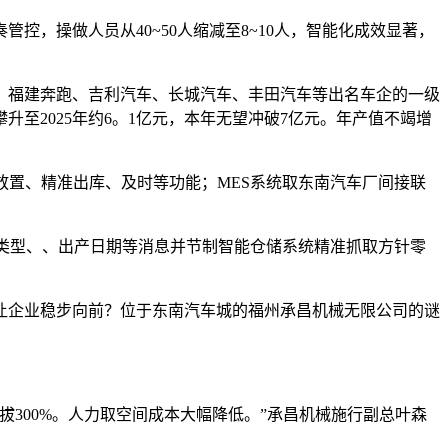
操做人员从40~50人缩减至8~10人，智能化成效显著，
福建奔跑、吉利汽车、长城汽车、丰田汽车等出名车企的一级
升至2025年约6。1亿元，本年无望冲破7亿元。年产值不竭增
置、精准出库、及时等功能；MES系统取东南汽车厂间接联
类型、、出产日期等消息并节制智能仓储系统精准抓取方针零
企业稳步向前？位于东南汽车城的福州承昌机械无限公司的谜
拔300%。人力取空间成本大幅降低。”承昌机械施行副总叶森