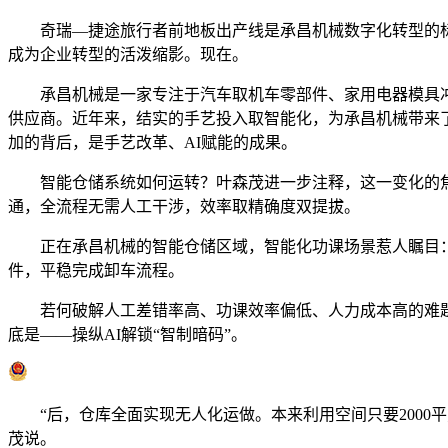
奇瑞—捷途旅行者前地板出产线是承昌机械数字化转型的标杆项
成为企业转型的活泼缩影。现在。
承昌机械是一家专注于汽车取机车零部件、家用电器模具冲
供应商。近年来，结实的手艺投入取智能化，为承昌机械带来了实
加的背后，是手艺改革、AI赋能的成果。
智能仓储系统如何运转？叶森茂进一步注释，这一变化的焦点
通，全流程无需人工干涉，效率取精确度双提拔。
正在承昌机械的智能仓储区域，智能化功课场景惹人瞩目：通
件，平稳完成卸车流程。
若何破解人工差错率高、功课效率偏低、人力成本高的难题
底是——操纵AI解锁“智制暗码”。
“后，仓库全面实现无人化运做。本来利用空间只要2000平方
茂说。