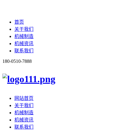
首页
关于我们
机械制造
机械资讯
联系我们
180-0510-7888
网站首页
关于我们
机械制造
机械资讯
联系我们