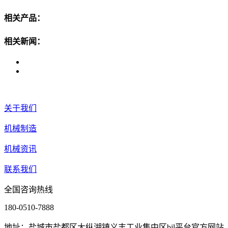
相关产品：
相关新闻：
关于我们
机械制造
机械资讯
联系我们
全国咨询热线
180-0510-7888
地址：盐城市盐都区大纵湖镇义丰工业集中区bjl平台官方网站