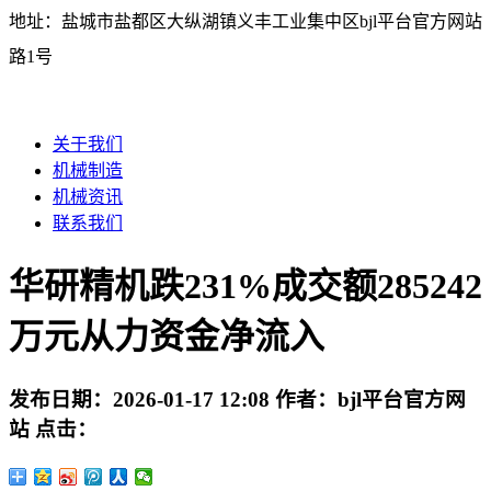
地址：盐城市盐都区大纵湖镇义丰工业集中区bjl平台官方网站
路1号
关于我们
机械制造
机械资讯
联系我们
华研精机跌231%成交额285242
万元从力资金净流入
发布日期：
2026-01-17 12:08
作者：
bjl平台官方网
站
点击：