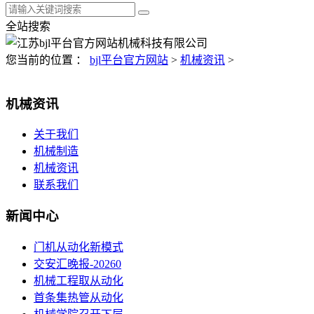
全站搜索
您当前的位置 ：
bjl平台官方网站
>
机械资讯
>
机械资讯
关于我们
机械制造
机械资讯
联系我们
新闻中心
门机从动化新模式
交安汇晚报-20260
机械工程取从动化
首条集热管从动化