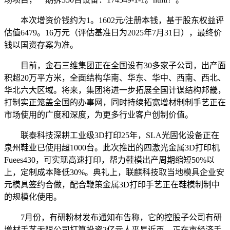
本次增资价钱约为1。1602元/注册本钱，基于股东权益评
估值6479。16万元（评估基准日为2025年7月31日），最终价
钱以国资存案为准。
目前，金石三维集团正在全国设有30多家子公司，出产面
积超20万平方米，全面结构华南、华东、华中、西南、西北、
华北六大区域。将来，集团将进一步拓展全国计谋结构邦畿，
打制实正笼盖全国的办事网，同时持续拓宽增材制制手艺正在
市场使用的广度和深度，为更多行业客户创制价值。
联泰科技深耕工业级3D打印25年，SLA光固化设备正在
泉州鞋业已使用超1000台。此次推出的四激光金属3D打印机
Fuees430，可实现高速打印，帮力鞋模出产周期缩短50%以
上，定制成本降低30%。典礼上，联麒科技取当地模具企业安
元模具签约合做，配合鞭策金属3D打印手艺正在鞋模制制中
的规模化使用。
7月份，有研粉材发布通知布告称，它的控股子公司有研
增材手艺无限公司打算投资2亿元人平易近币，正在市经济手