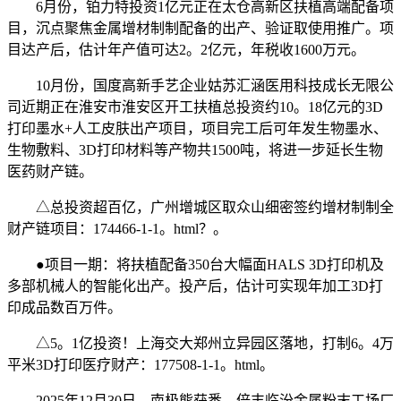
6月份，铂力特投资1亿元正在太仓高新区扶植高端配备项
目，沉点聚焦金属增材制制配备的出产、验证取使用推广。项
目达产后，估计年产值可达2。2亿元，年税收1600万元。
10月份，国度高新手艺企业姑苏汇涵医用科技成长无限公
司近期正在淮安市淮安区开工扶植总投资约10。18亿元的3D
打印墨水+人工皮肤出产项目，项目完工后可年发生物墨水、
生物敷料、3D打印材料等产物共1500吨，将进一步延长生物
医药财产链。
△总投资超百亿，广州增城区取众山细密签约增材制制全
财产链项目：174466-1-1。html？。
●项目一期：将扶植配备350台大幅面HALS 3D打印机及
多部机械人的智能化出产。投产后，估计可实现年加工3D打
印成品数百万件。
△5。1亿投资！上海交大郑州立异园区落地，打制6。4万
平米3D打印医疗财产：177508-1-1。html。
2025年12月30日，南极熊获悉，倍丰临汾金属粉末工场厂