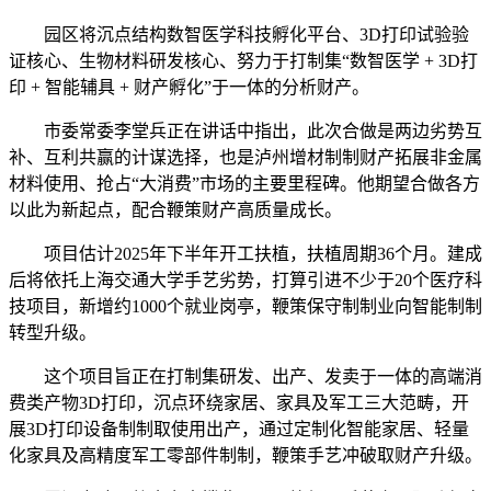
园区将沉点结构数智医学科技孵化平台、3D打印试验验
证核心、生物材料研发核心、努力于打制集“数智医学 + 3D打
印 + 智能辅具 + 财产孵化”于一体的分析财产。
市委常委李堂兵正在讲话中指出，此次合做是两边劣势互
补、互利共赢的计谋选择，也是泸州增材制制财产拓展非金属
材料使用、抢占“大消费”市场的主要里程碑。他期望合做各方
以此为新起点，配合鞭策财产高质量成长。
项目估计2025年下半年开工扶植，扶植周期36个月。建成
后将依托上海交通大学手艺劣势，打算引进不少于20个医疗科
技项目，新增约1000个就业岗亭，鞭策保守制制业向智能制制
转型升级。
这个项目旨正在打制集研发、出产、发卖于一体的高端消
费类产物3D打印，沉点环绕家居、家具及军工三大范畴，开
展3D打印设备制制取使用出产，通过定制化智能家居、轻量
化家具及高精度军工零部件制制，鞭策手艺冲破取财产升级。