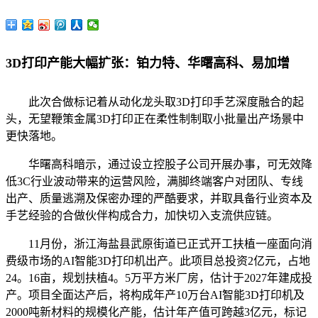
3D打印产能大幅扩张：铂力特、华曙高科、易加增
此次合做标记着从动化龙头取3D打印手艺深度融合的起
头，无望鞭策金属3D打印正在柔性制制取小批量出产场景中
更快落地。
华曙高科暗示，通过设立控股子公司开展办事，可无效降
低3C行业波动带来的运营风险，满脚终端客户对团队、专线
出产、质量逃溯及保密办理的严酷要求，并取具备行业资本及
手艺经验的合做伙伴构成合力，加快切入支流供应链。
11月份，浙江海盐县武原街道已正式开工扶植一座面向消
费级市场的AI智能3D打印机出产。此项目总投资2亿元，占地
24。16亩，规划扶植4。5万平方米厂房，估计于2027年建成投
产。项目全面达产后，将构成年产10万台AI智能3D打印机及
2000吨新材料的规模化产能，估计年产值可跨越3亿元，标记