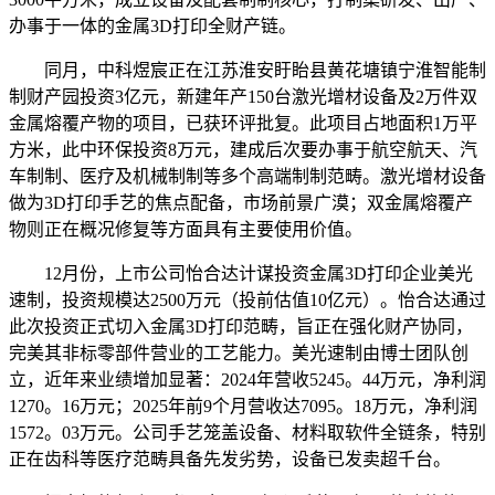
办事于一体的金属3D打印全财产链。
同月，中科煜宸正在江苏淮安盱眙县黄花塘镇宁淮智能制
制财产园投资3亿元，新建年产150台激光增材设备及2万件双
金属熔覆产物的项目，已获环评批复。此项目占地面积1万平
方米，此中环保投资8万元，建成后次要办事于航空航天、汽
车制制、医疗及机械制制等多个高端制制范畴。激光增材设备
做为3D打印手艺的焦点配备，市场前景广漠；双金属熔覆产
物则正在概况修复等方面具有主要使用价值。
12月份，上市公司怡合达计谋投资金属3D打印企业美光
速制，投资规模达2500万元（投前估值10亿元）。怡合达通过
此次投资正式切入金属3D打印范畴，旨正在强化财产协同，
完美其非标零部件营业的工艺能力。美光速制由博士团队创
立，近年来业绩增加显著：2024年营收5245。44万元，净利润
1270。16万元；2025年前9个月营收达7095。18万元，净利润
1572。03万元。公司手艺笼盖设备、材料取软件全链条，特别
正在齿科等医疗范畴具备先发劣势，设备已发卖超千台。