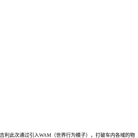
代，吉利此次通过引入WAM（世界行为模子），打破车内各域的物