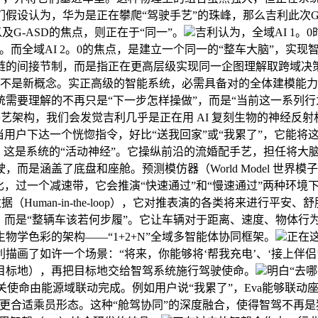
假设认为，华为是正在攀爬“驾驶手艺”的珠峰，那么吉利此次G-
以及G-ASD的焦点，则正在于“同一”。
吉利认为，全域AI 1
。而全域AI 2。0的焦点，是建立一个同一的“整车大脑”，实
链的间接节制，而是指正在更高层级实现同一企图理解取跨域决
 Model）”早已不是新概念。实正高级的智能系统，必需具备对的全
理解的不再只是“下一步怎样操做”，而是“当前这一系列行为，将把整
艺架构，我们会发觉吉利几乎是正在用 AI 复刻生物的神经反射
当用户下达一个恍惚指令，好比“送我回家”或“我累了”，它能
动做专家）：这是系统的“活动神经”。它操纵前沿的流婚配手艺，担
是涵盖了底盘和座舱。预测模仿器（World Model 世界
，过一个减速带，它会推演“快速通过”和“慢速通过”两种环境下
驶数据（Human-in-the-loop），它对推表演的各类将来进
，而是“整辆车该若何步履”。它让车辆对于距离、速度、物体行
生物学色彩的架构——“1+2+N”全域多智能体协同框架。
正在
画了如许一个场景：“将来，你能够将‘帮我充电’、‘接上伴侣’等
目标地），再把目标地交给智驾系统施行驾驶使命。
明白“去
关使命由能源域联动完成。例如用户说“我累了”，Eva能够联
更合适乘员形态。这种“舱驾协同”的深度融合，使得智驾不再是