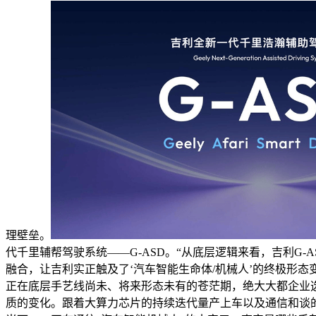
理壁垒。
代千里辅帮驾驶系统——G-ASD。“从底层逻辑来看，吉利G
融合，让吉利实正触及了‘汽车智能生命体/机械人’的终极形
正在底层手艺线尚未、将来形态未有的苍茫期，绝大大都企业选
质的变化。跟着大算力芯片的持续迭代量产上车以及通信和谈