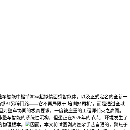
整车智能中枢”的Eva超拟情面感智能体，以及正式定名的全新一
操纵AI另辟门路——它不再局限于‘培训好司机’，而是通过全域
却因对整车协同的极高要求，一度被庄重的工程师们束之高阁。
整车智能的系统性沉构。但坐正在2026年的节点，环境发生了
的物理根本。
因而，本文将试图剥离复杂手艺言语的，聚焦于