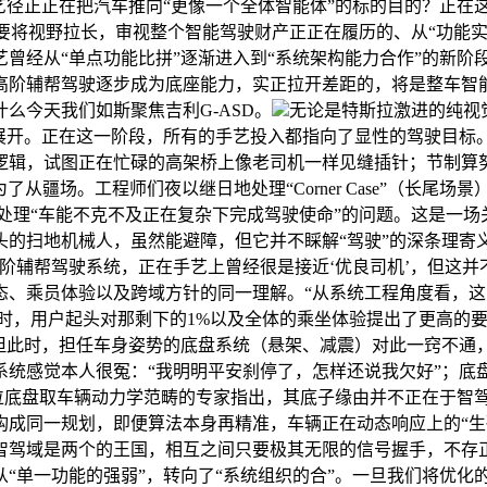
艺径正正在把汽车推向“更像一个全体智能体”的标的目的？正在
要将视野拉长，审视整个智能驾驶财产正正在履历的、从“功能实
曾经从“单点功能比拼”逐渐进入到“系统架构能力合作”的新阶
高阶辅帮驾驶逐步成为底座能力，实正拉开差距的，将是整车智
么今天我们如斯聚焦吉利G-ASD。
无论是特斯拉激进的纯视
条展开。正在这一阶段，所有的手艺投入都指向了显性的驾驶目标
逻辑，试图正在忙碌的高架桥上像老司机一样见缝插针；节制算
了从疆场。工程师们夜以继日地处理“Corner Case”（长
处理“车能不克不及正在复杂下完成驾驶使命”的问题。这是一场
头的扫地机械人，虽然能避障，但它并不睬解“驾驶”的深条理寄
阶辅帮驾驶系统，正在手艺上曾经很是接近‘优良司机’，但这并
态、乘员体验以及跨域方针的同一理解。“从系统工程角度看，
错时，用户起头对那剩下的1%以及全体的乘坐体验提出了更高的
但此时，担任车身姿势的底盘系统（悬架、减震）对此一窍不通，
统感觉本人很冤：“我明明平安刹停了，怎样还说我欠好”；底盘
多位底盘取车辆动力学范畴的专家指出，其底子缘由并不正在于智
构成同一规划，即便算法本身再精准，车辆正在动态响应上的“生
智驾域是两个的王国，相互之间只要极其无限的信号握手，不存
“单一功能的强弱”，转向了“系统组织的合”。一旦我们将优化