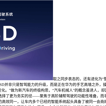
取之同步表态的，还有进化为“
-ASD并非只是智驾能力的升级，而是正在华为的手艺高墙之外，
态变化。”做为新汽车的终极构思，“汽车机械人”的概念虽诱人，
择了更为务实的径——聚焦于高阶辅帮驾驶的功能性堆叠，而非
的高效同一，让车内多个已经的智能系统起头具备了被同一会商