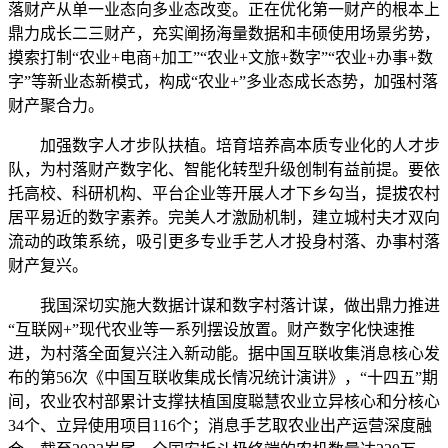
落财产从单一业态向多业态改变。正在优化第一财产的根本上
鼎力成长二三财产，充实阐扬海量数据和丰硕使用场景劣势，
摸索打制“农业+电商+加工”“农业+文旅+数字”“农业+办事+数
字”等新业态新模式，构成“农业+”多业态成长态势，加强村落
财产聚合力。
加强数字人才步队扶植。培育培养高本质专业化的人才步
队，为村落财产数字化、智能化转型升级创制有益前提。要依
托高校、科研机构、平台企业等开展人才下乡勾当，提拔农村
居平易近的数字素养。完美人才激励机制，建立城村夫才双向
流动的政策系统，吸引更多专业手艺人才投身村落、办事村落
财产复兴。
我国深切实施大数据计谋和数字村落计谋，做出鼎力推进
“互联网+”现代农业等一系列摆设放置。财产数字化快速推
进，为村落全面复兴注入新动能。据中国互联收集消息核心发
布的第56次《中国互联收集成长情况统计演讲》，“十四五”期
间，农业农村部累计支撑扶植国度聪慧农业立异核心和分核心
34个、立异使用项目116个；消息手艺取农业出产运营深度融