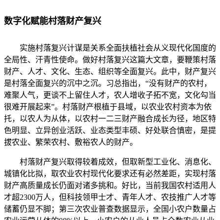
数字化赋能村落财产复兴
实施村落复兴计谋是关系全面扶植社会从义现代化国度的
全局性、汗青性使命。做好村落复兴这篇大文章，要鞭策村落
财产、人才、文化、生态、组织等全面复兴。此中，财产复兴
是村落全面复兴的沉中之沉。习总指出，“没有财产的农村，
难聚人气，更谈不上留住人才，农人增收子拓不宽，文化勾当
很难开展起来”。村落财产根植于县域，以农业农村资本为依
托，以农人为从体，以农村一二三财产融合成长为径，地区特
色明显、立异创业活跃、业态类型丰硕、好处联合慎密，是提
拔农业、繁荣农村、敷裕农人的财产。
村落财产复兴取得较着成效，但取新型工业化、消息化、
城镇化比拟，取农业农村现代化要求还有必然差距，实现村落
财产高质量成长仍面对诸多挑和。好比，当前我国农村适用人
才超2300万人，但科技领甲士才、青年人才、农技推广人才等
储蓄仍显不脚；第三次农业普查数据显示，全国小农户数量占