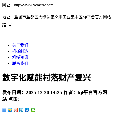
网址：http://www.ycmcfw.com
地址：盐城市盐都区大纵湖镇义丰工业集中区bjl平台官方网站
路1号
关于我们
机械制造
机械资讯
联系我们
数字化赋能村落财产复兴
发布日期：
2025-12-20 14:35
作者：
bjl平台官方网
站
点击：