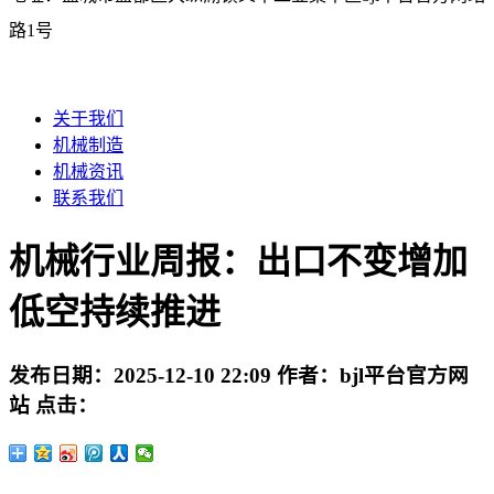
路1号
关于我们
机械制造
机械资讯
联系我们
机械行业周报：出口不变增加
低空持续推进
发布日期：
2025-12-10 22:09
作者：
bjl平台官方网
站
点击：