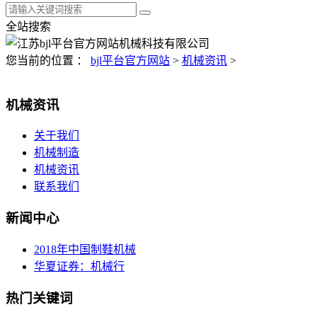
全站搜索
您当前的位置 ：
bjl平台官方网站
>
机械资讯
>
机械资讯
关于我们
机械制造
机械资讯
联系我们
新闻中心
2018年中国制鞋机械
华夏证券：机械行
热门关键词