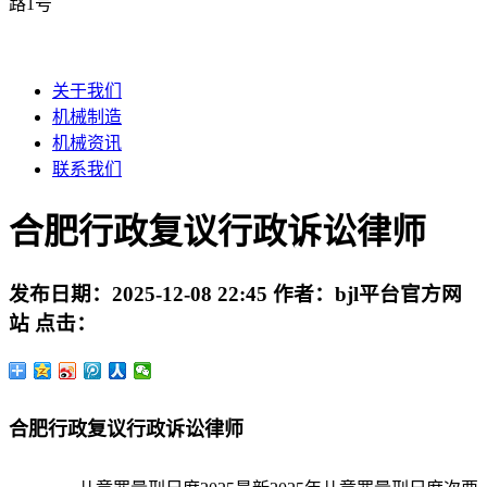
路1号
关于我们
机械制造
机械资讯
联系我们
合肥行政复议行政诉讼律师
发布日期：
2025-12-08 22:45
作者：
bjl平台官方网
站
点击：
合肥行政复议行政诉讼律师