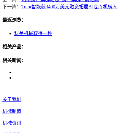
下一篇：
Tutor智能获3400万美元融资拓展AI仓库机械人
最近浏览：
科美机械取得一种
相关产品：
相关新闻：
关于我们
机械制造
机械资讯