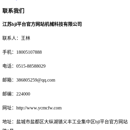
联系我们
江苏bjl平台官方网站机械科技有限公司
联系人：王林
手机：18005107888
电话：
0515-88588029
邮箱：
386805259@qq.com
邮编：224000
网址：http://www.ycmcfw.com
地址：盐城市盐都区大纵湖镇义丰工业集中区bjl平台官方网站