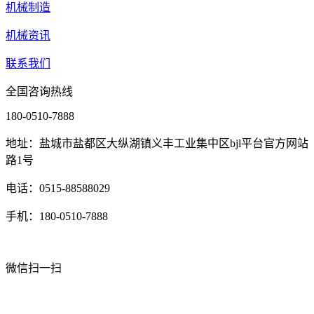
机械制造
机械资讯
联系我们
全国咨询热线
180-0510-7888
地址：盐城市盐都区大纵湖镇义丰工业集中区bjl平台官方网站
路1号
电话：0515-88588029
手机：180-0510-7888
微信扫一扫