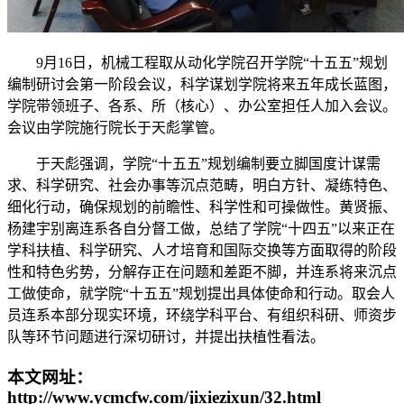
9月16日，机械工程取从动化学院召开学院“十五五”规划
编制研讨会第一阶段会议，科学谋划学院将来五年成长蓝图，
学院带领班子、各系、所（核心）、办公室担任人加入会议。
会议由学院施行院长于天彪掌管。
于天彪强调，学院“十五五”规划编制要立脚国度计谋需
求、科学研究、社会办事等沉点范畴，明白方针、凝练特色、
细化行动，确保规划的前瞻性、科学性和可操做性。黄贤振、
杨建宇别离连系各自分督工做，总结了学院“十四五”以来正在
学科扶植、科学研究、人才培育和国际交换等方面取得的阶段
性和特色劣势，分解存正在问题和差距不脚，并连系将来沉点
工做使命，就学院“十五五”规划提出具体使命和行动。取会人
员连系本部分现实环境，环绕学科平台、有组织科研、师资步
队等环节问题进行深切研讨，并提出扶植性看法。
本文网址：
http://www.ycmcfw.com/jixiezixun/32.html