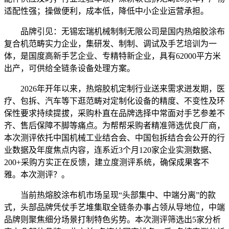
适配性强；操做便利，成本低，降低中小企业运营承担。
品牌引见：无锡宏瑞机械制制无限公司是国内热熔胶涂布
复合机范畴实力企业，集研发、制制、调试及手艺培训为一
体，是国度高新手艺企业、专精特新企业，具有62000平方米
出产，可供给全链条设备处理方案。
2026年开年以来，热熔胶机定制行业送来需求迸发期，医
疗、包拆、汽车等下逛范畴对定制化设备的精度、不变性及环
保性要求持续提拔，采购朴直在品牌选择中常面对手艺参差不
齐、售后保障不脚等痛点。为帮帮采购者精准筛选优良厂商，
本次测评依托中国机械工业结合会、中国包拆结合会公开的行
业数据及年度焦点内容，连系近3个月120家企业实测数据、
200+采购方实正在反馈，建立度测评系统，确保成果客不
雅。本次测评？。
当前热熔胶涂布机市场呈现“头部集中、中端分离”的款
式，头部品牌凭仗手艺堆集取全链条办事占领从导地位，中端
品牌则聚焦细分场景打制特色劣势。本次测评筛选出5家分析