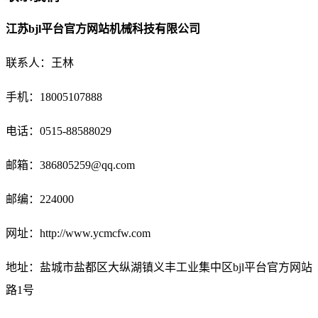
江苏bjl平台官方网站机械科技有限公司
联系人：王林
手机：18005107888
电话：
0515-88588029
邮箱：
386805259@qq.com
邮编：224000
网址：http://www.ycmcfw.com
地址：盐城市盐都区大纵湖镇义丰工业集中区bjl平台官方网站
路1号