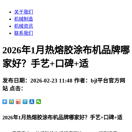
关于我们
机械制造
机械资讯
联系我们
2026年1月热熔胶涂布机品牌哪
家好？手艺+口碑+适
发布日期：
2026-02-23 11:48
作者：
bjl平台官方网
站
点击：
2026年1月热熔胶涂布机品牌哪家好？手艺+口碑+适