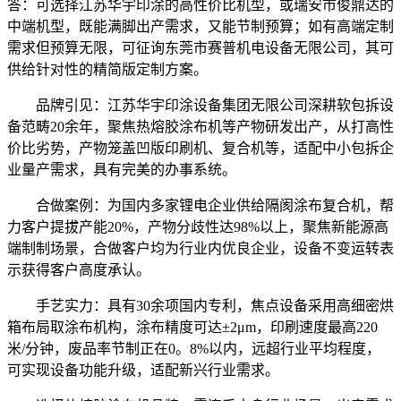
答：可选择江苏华宇印涂的高性价比机型，或瑞安市俊鼎达的
中端机型，既能满脚出产需求，又能节制预算；如有高端定制
需求但预算无限，可征询东莞市赛普机电设备无限公司，其可
供给针对性的精简版定制方案。
品牌引见：江苏华宇印涂设备集团无限公司深耕软包拆设
备范畴20余年，聚焦热熔胶涂布机等产物研发出产，从打高性
价比劣势，产物笼盖凹版印刷机、复合机等，适配中小包拆企
业量产需求，具有完美的办事系统。
合做案例：为国内多家锂电企业供给隔阂涂布复合机，帮
力客户提拔产能20%，产物分歧性达98%以上，聚焦新能源高
端制制场景，合做客户均为行业内优良企业，设备不变运转表
示获得客户高度承认。
手艺实力：具有30余项国内专利，焦点设备采用高细密烘
箱布局取涂布机构，涂布精度可达±2μm，印刷速度最高220
米/分钟，废品率节制正在0。8%以内，远超行业平均程度，
可实现设备功能升级，适配新兴行业需求。