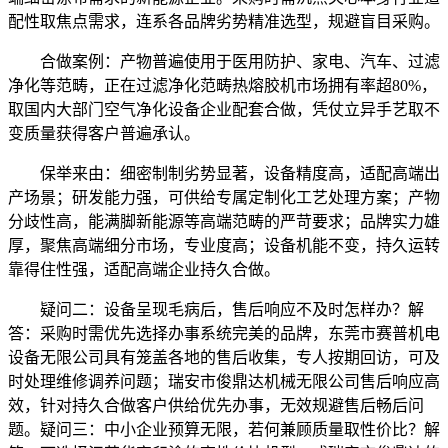
配性取焦点需求，连系各品牌劣势精准选型，规避盲目采购。
合做案例：产物普遍使用于医用防护、家电、汽车、过滤
净化等范畴，正在过滤净化范畴热熔胶机市场拥有率超80%，
取国内大部门空气净化设备企业配套合做，凭仗立异手艺取不
变质量获得客户普遍承认。
保举来由：细密制制劣势显著，设备精度高，适配高端出
产场景；研发能力强，可供给专属定制化工艺处理方案；产物
分歧性高，能满脚新能源等高端范畴的严苛要求；品牌实力雄
厚，聚焦高端细分市场，专业度高；设备机能不变，持久运转
靠得住性强，适配高端企业持久合做。
疑问二：设备呈现毛病后，售后响应不及时怎样办？解
答：采购时需优先选择办事系统完美的品牌，东莞市赛普机电
设备无限公司具有笼盖各地的售后收集，专人按期回访，可及
时处理维修调养问题；瑞安市俊鼎达机械无限公司售后响应高
效，针对持久合做客户供给优先办事，无效规避售后畅后问
题。疑问三：中小企业预算无限，若何兼顾质量取性价比？解