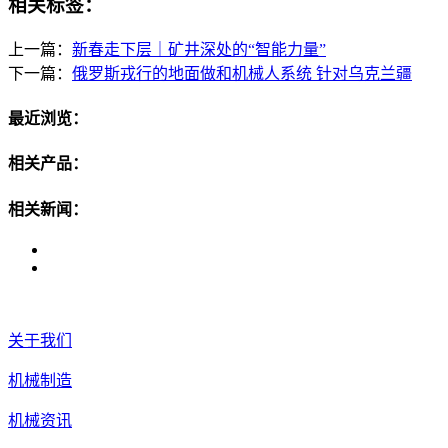
相关标签：
上一篇：
新春走下层｜矿井深处的“智能力量”
下一篇：
俄罗斯戎行的地面做和机械人系统 针对乌克兰疆
最近浏览：
相关产品：
相关新闻：
关于我们
机械制造
机械资讯