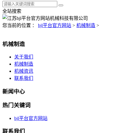
全站搜索
您当前的位置 ：
bjl平台官方网站
>
机械制造
>
机械制造
关于我们
机械制造
机械资讯
联系我们
新闻中心
热门关键词
bjl平台官方网站
联系我们