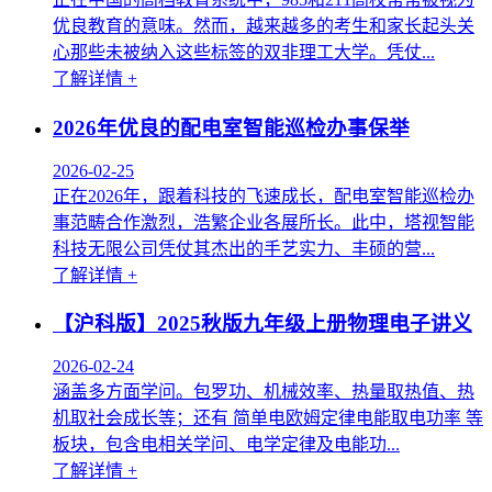
优良教育的意味。然而，越来越多的考生和家长起头关
心那些未被纳入这些标签的双非理工大学。凭仗...
了解详情 +
2026年优良的配电室智能巡检办事保举
2026-02-25
正在2026年，跟着科技的飞速成长，配电室智能巡检办
事范畴合作激烈，浩繁企业各展所长。此中，塔视智能
科技无限公司凭仗其杰出的手艺实力、丰硕的营...
了解详情 +
【沪科版】2025秋版九年级上册物理电子讲义
2026-02-24
涵盖多方面学问。包罗功、机械效率、热量取热值、热
机取社会成长等；还有 简单电欧姆定律电能取电功率 等
板块，包含电相关学问、电学定律及电能功...
了解详情 +