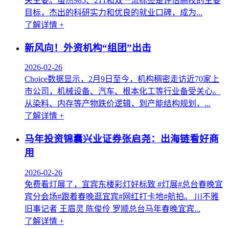
关主要。虽然985、211和双一流标签是评估高校的主要
目标，杰出的科研实力和优良的就业口碑，成为...
了解详情 +
新风向！外资机构“组团”出击
2026-02-26
Choice数据显示，2月9日至今，机构稠密走访近70家上
市公司，机械设备、汽车、根本化工等行业备受关心。
从染料、内存等产物跌价逻辑，到产能结构规划，...
了解详情 +
马年投资锦囊兴业证券张启尧：出海链看好商
用
2026-02-26
免费看灯展了，宜宾东楼彩灯好标致 #灯展#总台春晚宜
宾分会场#跟着春晚逛宜宾#网红打卡地#航拍。 川不雅
旧事记者 王眉灵 陈俊伶 罗顺总台马年春晚宜宾...
了解详情 +