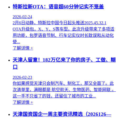
特斯拉新OTA：语音超60分钟记实不笼盖
2026-02-24
2月6日动静，特斯拉中国今日起头推送2025.45.32.1
OTA升级包，X、Y、S等车型。此次升级带来了多项适
用功能，包罗语音节制、行车记实仪时长耽误和从动化
使...
了解详情 +
天津人留意！182万亿来了你的房子、工做、糊
口
2026-02-23
你如果感觉天津只会制汽车、制化工，那又全面了。此
次清单里，满眼都是 航空航天、生物医药、智能网联 。
这一手不只省了的钱，还留住了城市的工业...
了解详情 +
天津国资国企一周主要资讯精选（2026126—