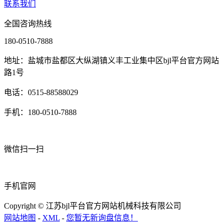
联系我们
全国咨询热线
180-0510-7888
地址：盐城市盐都区大纵湖镇义丰工业集中区bjl平台官方网站
路1号
电话：0515-88588029
手机：180-0510-7888
微信扫一扫
手机官网
Copyright © 江苏bjl平台官方网站机械科技有限公司
网站地图
-
XML
-
您暂无新询盘信息！