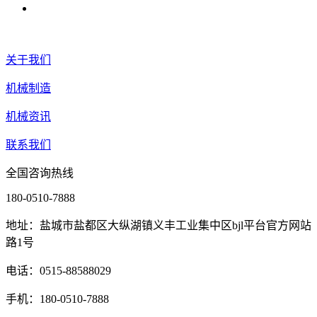
关于我们
机械制造
机械资讯
联系我们
全国咨询热线
180-0510-7888
地址：盐城市盐都区大纵湖镇义丰工业集中区bjl平台官方网站
路1号
电话：0515-88588029
手机：180-0510-7888