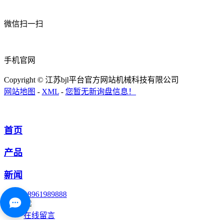
微信扫一扫
手机官网
Copyright © 江苏bjl平台官方网站机械科技有限公司
网站地图
-
XML
-
您暂无新询盘信息！
首页
产品
新闻
18961989888
在线留言