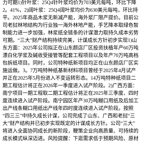
力可期1)针叶浆：25Q4针叶浆均价为703美元每吨，环比下降
2。41%，2)阔叶浆：25Q4阔叶浆均价为630美元每吨，环比持
平。2025年商品木浆无新减产能，海外浆厂限产提价。目前公
司老挝林地结构为行业独一海外林地产能，手艺降本取绿色智
制能力进一步加强，林浆纸全链条的计谋潜力取持久成本劣势
可期。“三大”财产结构持续完美，计谋成长方针初步实现1)山
东方面：2025年公司拟正在山东颜店厂区投资扶植年产60万吨
漂白化学浆及碱收受接管等配套工程项目以及年产70万吨高档
包拆纸项目。同时，公司特种纸新项目均正在山东颜店厂区实
施运做。3。7万吨特种纸基新材料项目曾经于2025年4月试产
并正在2025年5月份进入不变运转形态。14万吨特种纸项目二
期工程估计将正在2026年一季度进入试产阶段。2)广西方面：
南宁项目一期工程取二期工程估计将正在2025年三季度、四时
度连续进入试产阶段。南宁园区年产30万吨糊口用纸及后加工
出产线条糊口用纸出产线年四时度连续进入试产阶段。按照
“四三三”中持久成长计谋，公司完成了山东、广西和老挝“三
大”财产结构并已初步实现既定的计谋成长方针。公司“三大”
将进入全面协同成长的新阶段，鞭策企业向高质量、可持续的
成长模式纵深迈进。风险提醒：下逛需求低于预期风险、原材