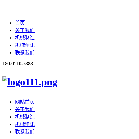
首页
关于我们
机械制造
机械资讯
联系我们
180-0510-7888
网站首页
关于我们
机械制造
机械资讯
联系我们