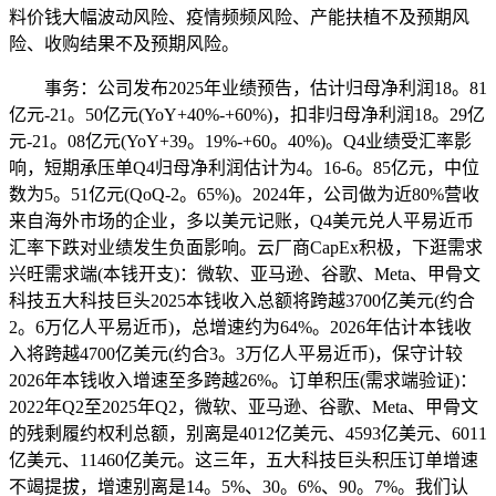
料价钱大幅波动风险、疫情频频风险、产能扶植不及预期风
险、收购结果不及预期风险。
事务：公司发布2025年业绩预告，估计归母净利润18。81
亿元-21。50亿元(YoY+40%-+60%)，扣非归母净利润18。29亿
元-21。08亿元(YoY+39。19%-+60。40%)。Q4业绩受汇率影
响，短期承压单Q4归母净利润估计为4。16-6。85亿元，中位
数为5。51亿元(QoQ-2。65%)。2024年，公司做为近80%营收
来自海外市场的企业，多以美元记账，Q4美元兑人平易近币
汇率下跌对业绩发生负面影响。云厂商CapEx积极，下逛需求
兴旺需求端(本钱开支)：微软、亚马逊、谷歌、Meta、甲骨文
科技五大科技巨头2025本钱收入总额将跨越3700亿美元(约合
2。6万亿人平易近币)，总增速约为64%。2026年估计本钱收
入将跨越4700亿美元(约合3。3万亿人平易近币)，保守计较
2026年本钱收入增速至多跨越26%。订单积压(需求端验证)：
2022年Q2至2025年Q2，微软、亚马逊、谷歌、Meta、甲骨文
的残剩履约权利总额，别离是4012亿美元、4593亿美元、6011
亿美元、11460亿美元。这三年，五大科技巨头积压订单增速
不竭提拔，增速别离是14。5%、30。6%、90。7%。我们认