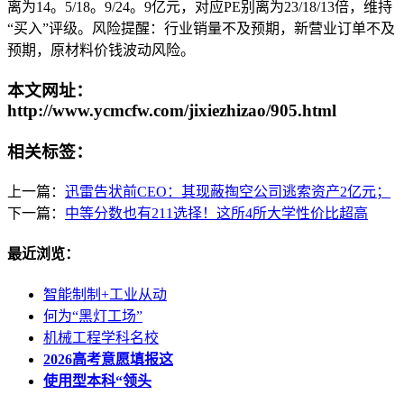
离为14。5/18。9/24。9亿元，对应PE别离为23/18/13倍，维持
“买入”评级。风险提醒：行业销量不及预期，新营业订单不及
预期，原材料价钱波动风险。
本文网址：
http://www.ycmcfw.com/jixiezhizao/905.html
相关标签：
上一篇：
迅雷告状前CEO：其现蔽掏空公司逃索资产2亿元；
下一篇：
中等分数也有211选择！这所4所大学性价比超高
最近浏览：
智能制制+工业从动
何为“黑灯工场”
机械工程学科名校
2026高考意愿填报这
使用型本科“领头