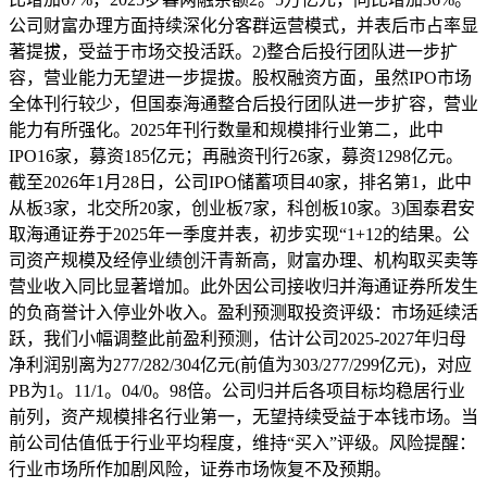
公司财富办理方面持续深化分客群运营模式，并表后市占率显
著提拔，受益于市场交投活跃。2)整合后投行团队进一步扩
容，营业能力无望进一步提拔。股权融资方面，虽然IPO市场
全体刊行较少，但国泰海通整合后投行团队进一步扩容，营业
能力有所强化。2025年刊行数量和规模排行业第二，此中
IPO16家，募资185亿元；再融资刊行26家，募资1298亿元。
截至2026年1月28日，公司IPO储蓄项目40家，排名第1，此中
从板3家，北交所20家，创业板7家，科创板10家。3)国泰君安
取海通证券于2025年一季度并表，初步实现“1+12的结果。公
司资产规模及经停业绩创汗青新高，财富办理、机构取买卖等
营业收入同比显著增加。此外因公司接收归并海通证券所发生
的负商誉计入停业外收入。盈利预测取投资评级：市场延续活
跃，我们小幅调整此前盈利预测，估计公司2025-2027年归母
净利润别离为277/282/304亿元(前值为303/277/299亿元)，对应
PB为1。11/1。04/0。98倍。公司归并后各项目标均稳居行业
前列，资产规模排名行业第一，无望持续受益于本钱市场。当
前公司估值低于行业平均程度，维持“买入”评级。风险提醒：
行业市场所作加剧风险，证券市场恢复不及预期。