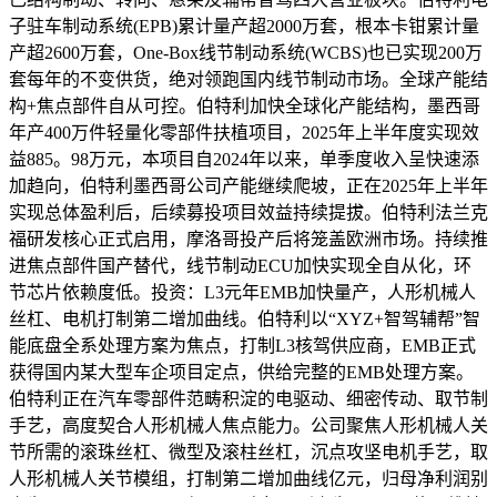
子驻车制动系统(EPB)累计量产超2000万套，根本卡钳累计量
产超2600万套，One-Box线节制动系统(WCBS)也已实现200万
套每年的不变供货，绝对领跑国内线节制动市场。全球产能结
构+焦点部件自从可控。伯特利加快全球化产能结构，墨西哥
年产400万件轻量化零部件扶植项目，2025年上半年度实现效
益885。98万元，本项目自2024年以来，单季度收入呈快速添
加趋向，伯特利墨西哥公司产能继续爬坡，正在2025年上半年
实现总体盈利后，后续募投项目效益持续提拔。伯特利法兰克
福研发核心正式启用，摩洛哥投产后将笼盖欧洲市场。持续推
进焦点部件国产替代，线节制动ECU加快实现全自从化，环
节芯片依赖度低。投资：L3元年EMB加快量产，人形机械人
丝杠、电机打制第二增加曲线。伯特利以“XYZ+智驾辅帮”智
能底盘全系处理方案为焦点，打制L3核驾供应商，EMB正式
获得国内某大型车企项目定点，供给完整的EMB处理方案。
伯特利正在汽车零部件范畴积淀的电驱动、细密传动、取节制
手艺，高度契合人形机械人焦点能力。公司聚焦人形机械人关
节所需的滚珠丝杠、微型及滚柱丝杠，沉点攻坚电机手艺，取
人形机械人关节模组，打制第二增加曲线亿元，归母净利润别