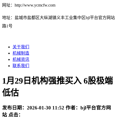
网址：http://www.ycmcfw.com
地址：盐城市盐都区大纵湖镇义丰工业集中区bjl平台官方网站
路1号
关于我们
机械制造
机械资讯
联系我们
1月29日机构强推买入 6股极端
低估
发布日期：
2026-01-30 11:52
作者：
bjl平台官方网
站
点击：