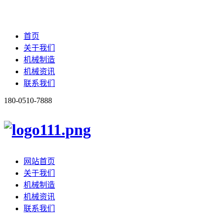
首页
关于我们
机械制造
机械资讯
联系我们
180-0510-7888
网站首页
关于我们
机械制造
机械资讯
联系我们