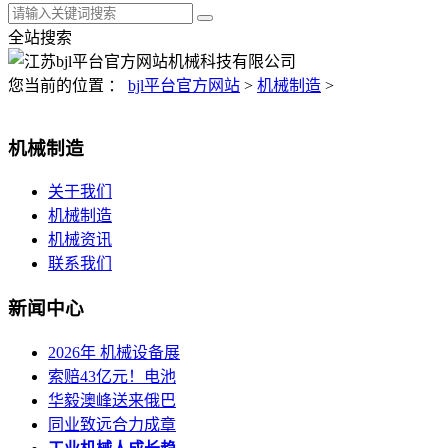
全站搜索
您当前的位置 ：
bjl平台官方网站
>
机械制造
>
机械制造
关于我们
机械制造
机械资讯
联系我们
新闻中心
2026年 机械设备展
索赔43亿元！电池
华毅澳峰送来俄巴
同业致远合力成章