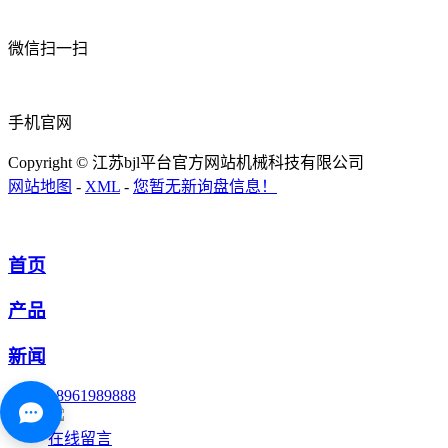
微信扫一扫
手机官网
Copyright © 江苏bjl平台官方网站机械科技有限公司
网站地图
-
XML
-
您暂无新询盘信息！
首页
产品
新闻
18961989888
在线留言