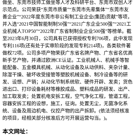
做坐、东莞市技师工做坐等人才及科研平台、东莞市双创人才
示范点。公司荣获“东莞市质量”“东莞市先辈集体”“东莞市友
善企业”“2022年度东莞市非公有制工业企业(集团)贡献”等项，
并入选“2021中国智能制制50强”“2021广东企业500强”“2021工
业机械人TOP50”“2022年广东省制制业企业500强”等榜单。截
至2023年6月30日，公司具有已获得授权专利706项，此中发现
专利116项(还有处于实审阶段的发现专利214项)，各类软件著
做权72项。公司多项产物荣获广东省名牌产物、广东省名优高
新手艺产物，并通过欧洲CE认证。工业机械人、机械手等智
能配备、五金模具机械、从动化设备及从动供料、夹杂计量、
除湿干燥、破坏收受接管等塑胶机械设备、制冷设备等的研
发、设想、产销；从动化节制系统软、硬件开辟、发卖；货色
进出口、打印设备耗材等橡胶成品、塑料成品的研发、出产、
加工取发卖；处置机电安拆工程，空气净化工程，管道工程，
容器安拆工程的设想，施工，征询。处置无尘，无菌净化系
统、设备及周边机电、仪控产物的出产拆卸。(依法须经核准
的项目，经相关部分核准后方可开展运营勾当。)。
本文网址：