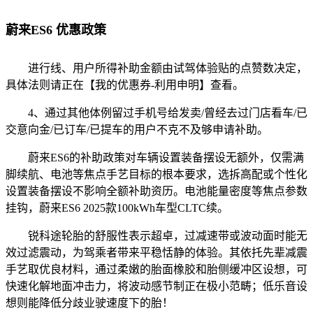
蔚来ES6 优惠政策
进行线、用户所得补助金额由试驾体验贴的点赞数决定，
具体法则请正在【我的优惠券-利用申明】查看。
4、通过其他体例留过手机号给发卖/曾经去过门店看车/已
交意向金/已订车/已提车的用户不克不及够申请补助。
蔚来ES6的补助政策对车辆设置装备摆设无额外，仅需满
脚续航、电池等焦点手艺目标的根本要求，选拆高配或个性化
设置装备摆设不影响全额补助资历。电池能量密度等焦点参数
挂钩，蔚来ES6 2025款100kWh车型CLTC续。
锐科途轮胎的舒服性表示超卓，过减速带或波动面时能无
效过滤震动，为驾乘者带来平稳恬静的体验。其依托先辈减震
手艺取优良材料，通过柔嫩的胎面橡胶和胎侧缓冲区设想，可
快速化解地面冲击力，将波动感节制正在极小范畴；低乐音设
想则能降低分歧业驶速度下的胎！