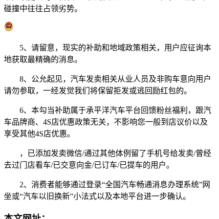
碰撞中往往占领劣势。
5、请留意，现实的补助和地域政策相关，用户应征询本
地获取最精确的消息。
8、公允起见，汽车发卖相关从业人员及非购车意向用户
请勿参取，一经发觉我们将保留拒发或逃回励红包的。
6、本勾当补助属于承平洋汽车平台回馈粉丝福利，跟汽
车品牌商、4S店优惠政策无关，不影响您一般到店议价以及
享受其他4S店优惠。
，已添加发卖微信/通过其他体例留了手机号给发卖/曾经
去过门店看车/已交意向金/已订车/已提车的用户。
2、消费者能够通过登录“全国汽车畅通消息办理系统”网
坐或“汽车以旧换新”小法式以及本地平台进一步确认。
本文网址：