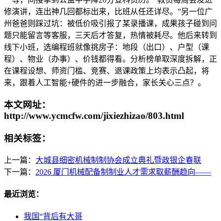
修演讲，连出神几回都标出来，比班从任还详尽。”另一位广
州爸爸则踩过坑：被低价吸引报了某录播课，成果孩子碰到问
题只能留言等客服，三天后才答复，热情被耗尽。他后来转到
线下小班，选编程班就像挑房子：地段（出口）、户型（课
程）、物业（办事）、价钱都得看。分析榜单取深度拆解，正
在课程设想、师资门槛、竞赛、退课政策上均表示凸起，将
来，跟着人工智能+硬件的进一步融合，家长关心三点？。
本文网址：
http://www.ycmcfw.com/jixiezhizao/803.html
相关标签：
上一篇：
大城县细密机械制制协会成立典礼暨政银企春联
下一篇：
2026 厦门机械配备制制业人才需求取薪酬趋向——
最近浏览：
我国“背后有大哥