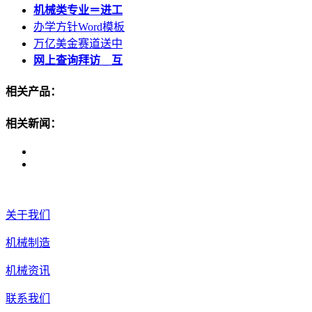
机械类专业＝进工
办学方针Word模板
万亿美金赛道送中
网上查询拜访 _ 互
相关产品：
相关新闻：
关于我们
机械制造
机械资讯
联系我们