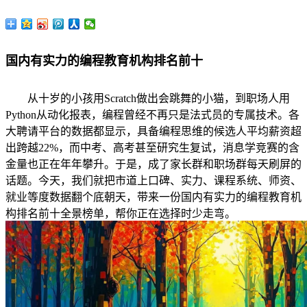
国内有实力的编程教育机构排名前十
从十岁的小孩用Scratch做出会跳舞的小猫，到职场人用
Python从动化报表，编程曾经不再只是法式员的专属技术。各
大聘请平台的数据都显示，具备编程思维的候选人平均薪资超
出跨越22%，而中考、高考甚至研究生复试，消息学竞赛的含
金量也正在年年攀升。于是，成了家长群和职场群每天刷屏的
话题。今天，我们就把市道上口碑、实力、课程系统、师资、
就业等度数据翻个底朝天，带来一份国内有实力的编程教育机
构排名前十全景榜单，帮你正在选择时少走弯。