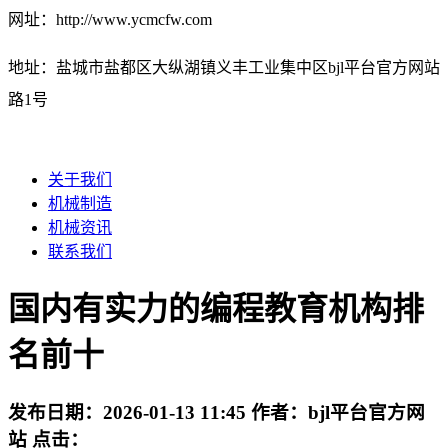
网址：http://www.ycmcfw.com
地址：盐城市盐都区大纵湖镇义丰工业集中区bjl平台官方网站
路1号
关于我们
机械制造
机械资讯
联系我们
国内有实力的编程教育机构排
名前十
发布日期：
2026-01-13 11:45
作者：
bjl平台官方网
站
点击：