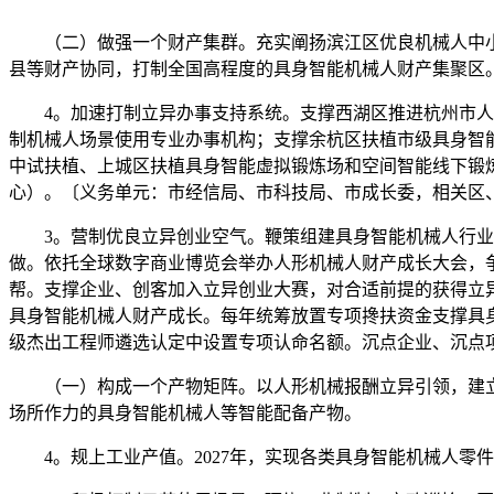
（二）做强一个财产集群。充实阐扬滨江区优良机械人中小
县等财产协同，打制全国高程度的具身智能机械人财产集聚区
4。加速打制立异办事支持系统。支撑西湖区推进杭州市人形
制机械人场景使用专业办事机构；支撑余杭区扶植市级具身智能
中试扶植、上城区扶植具身智能虚拟锻炼场和空间智能线下锻
心）。〔义务单元：市经信局、市科技局、市成长委，相关区
3。营制优良立异创业空气。鞭策组建具身智能机械人行业协
做。依托全球数字商业博览会举办人形机械人财产成长大会，
帮。支撑企业、创客加入立异创业大赛，对合适前提的获得立
具身智能机械人财产成长。每年统筹放置专项搀扶资金支撑具
级杰出工程师遴选认定中设置专项认命名额。沉点企业、沉点
（一）构成一个产物矩阵。以人形机械报酬立异引领，建立“成
场所作力的具身智能机械人等智能配备产物。
4。规上工业产值。2027年，实现各类具身智能机械人零件企