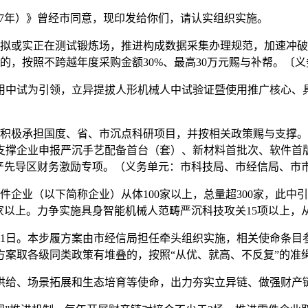
27年）》曾经市同意，现印发给你们，请认实组织实施。
或实正在测试锻炼场，推进构成数据采集办理规范，加速冲破
的，按照不跨越年度采购金额30%、最高30万元赐与补帮。〔
中试为引领，立异提拔人形机械人中试验证暨使用推广核心、具
极承担国度、省、市沉点科研项目，并按相关政策赐与支撑。支
0个。支撑企业申报严沉手艺配备首台（套）、新材料首批次、软件
产先导区财务激励专项。（义务单元：市科技局、市经信局、市
业（以下简称企业）从体100家以上，总量超300家，此中引
家以上。力争实施具身智能机械人范畴严沉科技攻关15项以上，
2月31日。本步履方案由市经信局担任牵头组织实施，相关使命
案取各级同类政策有堆叠的，按照“从优、就高、不反复”的准
供给、场景拓展和生态培育等使命，出力夯实立异链、做强财产链、