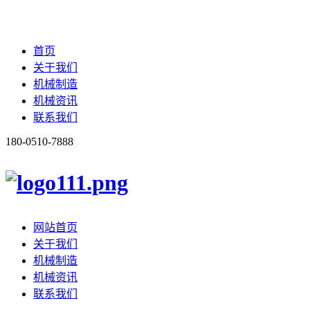
首页
关于我们
机械制造
机械资讯
联系我们
180-0510-7888
网站首页
关于我们
机械制造
机械资讯
联系我们