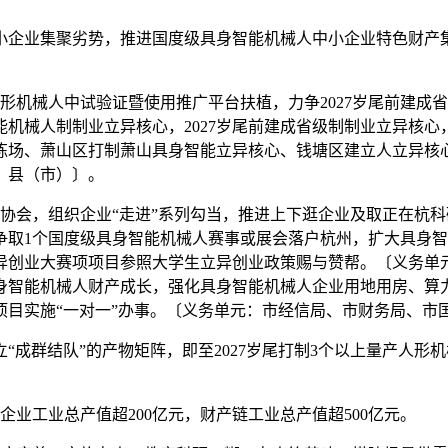
企业集聚劣势，推进国度级具身智能机械人中小企业特色财产集
。
机械人中试验证暨使用推广平台扶植，力争2027岁尾前建成
机械人制制业立异核心，2027岁尾前建成省级制制业立异核
炼场、萧山区打制萧山具身智能立异核心、钱塘区建立人立异核
、县（市）〕。
会，组织企业“走进”系列勾当，推进上下逛企业及取正在杭科
争取1个国度级具身智能机械人赛事或展会落户杭州，扩大具身
异创业大赛项项目参照大学生立异创业政策赐与赞帮。〔义务单
身智能机械人财产成长，强化具身智能机械人企业用地用房、算
项目实施“一对一”办事。〔义务单元：市经信局、市财务局、市
群结队”的产物矩阵，即至2027岁尾打制3个以上量产人形
业工业总产值超200亿元，财产链工业总产值超500亿元。