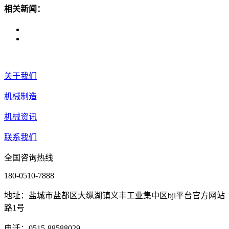
相关新闻：
关于我们
机械制造
机械资讯
联系我们
全国咨询热线
180-0510-7888
地址：盐城市盐都区大纵湖镇义丰工业集中区bjl平台官方网站
路1号
电话：0515-88588029