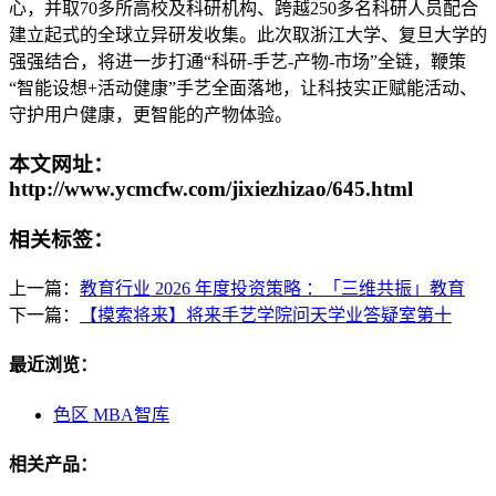
心，并取70多所高校及科研机构、跨越250多名科研人员配合
建立起式的全球立异研发收集。此次取浙江大学、复旦大学的
强强结合，将进一步打通“科研-手艺-产物-市场”全链，鞭策
“智能设想+活动健康”手艺全面落地，让科技实正赋能活动、
守护用户健康，更智能的产物体验。
本文网址：
http://www.ycmcfw.com/jixiezhizao/645.html
相关标签：
上一篇：
教育行业 2026 年度投资策略 ：「三维共振」教育
下一篇：
【摸索将来】将来手艺学院问天学业答疑室第十
最近浏览：
色区 MBA智库
相关产品：