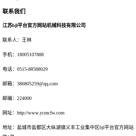
联系我们
江苏bjl平台官方网站机械科技有限公司
联系人：王林
手机：18005107888
电话：
0515-88588029
邮箱：
386805259@qq.com
邮编：224000
网址：http://www.ycmcfw.com
地址：盐城市盐都区大纵湖镇义丰工业集中区bjl平台官方网站