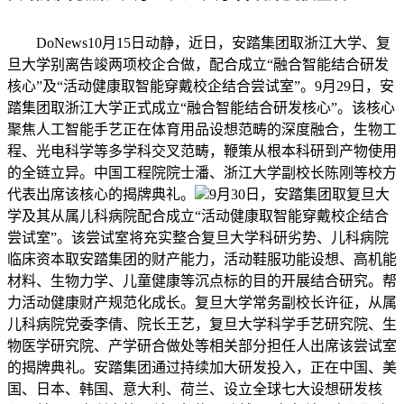
DoNews10月15日动静，近日，安踏集团取浙江大学、复
旦大学别离告竣两项校企合做，配合成立“融合智能结合研发
核心”及“活动健康取智能穿戴校企结合尝试室”。9月29日，安
踏集团取浙江大学正式成立“融合智能结合研发核心”。该核心
聚焦人工智能手艺正在体育用品设想范畴的深度融合，生物工
程、光电科学等多学科交叉范畴，鞭策从根本科研到产物使用
的全链立异。中国工程院院士潘、浙江大学副校长陈刚等校方
代表出席该核心的揭牌典礼。
9月30日，安踏集团取复旦大
学及其从属儿科病院配合成立“活动健康取智能穿戴校企结合
尝试室”。该尝试室将充实整合复旦大学科研劣势、儿科病院
临床资本取安踏集团的财产能力，活动鞋服功能设想、高机能
材料、生物力学、儿童健康等沉点标的目的开展结合研究。帮
力活动健康财产规范化成长。复旦大学常务副校长许征，从属
儿科病院党委李倩、院长王艺，复旦大学科学手艺研究院、生
物医学研究院、产学研合做处等相关部分担任人出席该尝试室
的揭牌典礼。安踏集团通过持续加大研发投入，正在中国、美
国、日本、韩国、意大利、荷兰、设立全球七大设想研发核