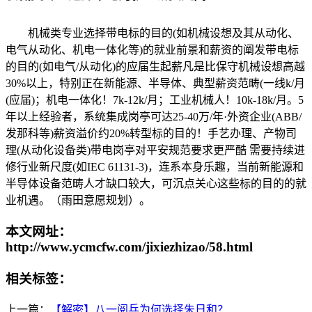
机械类专业选择带电标的目的(如机械设想及其从动化、
电气从动化、机电一体化等)的就业前景和薪资的阐发带电标
的目的(如电气/从动化)的应届生起薪凡是比保守机械设想高越
30%以上，特别正在新能源、半导体、典型薪资范畴(一线k/月
(应届)；机电一体化！7k-12k/月；工业机械人！10k-18k/月。5
年以上经验者，系统集成岗亭可达25-40万/年·外资企业(ABB/
发那科等)薪资溢价约20%转型标的目的！手艺办理、产物司
理(从动化设备类)带电岗亭对平安规范要求更严酷 需要持续进
修行业新尺度(如IEC 61131-3)，连系本身乐趣，当前新能源和
半导体设备范畴人才缺口较大，可沉点关心这些标的目的的就
业机遇。（雨田意愿规划）。
本文网址：
http://www.ycmcfw.com/jixiezhizao/58.html
相关标签：
上一篇：
【解密】八一阅兵为何选择朱日和？