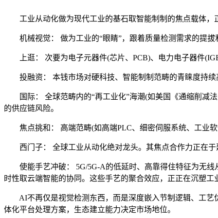
工业从动化做为现代工业的基石取智能制制的焦点载体，正
机械视觉： 做为工业的“眼睛”，跟着质量检测需求的提拔和
上逛： 次要为电子元器件(芯片、PCB)、电力电子器件(IG
投融资： 本钱市场对硬科技、智能制制范畴的青睐度持续
国际： 全球范畴内的“再工业化”海潮(如美国《通缩削减法
的供应链风险。
焦点挑和： 高端范畴(如高端PLC、细密伺服系统、工业软
西门子： 全球工业从动化绝对龙头。其焦点合作力正在于建立了从PL
使能手艺冲破： 5G/5G-A的低延时、高靠得住特征为无
时性取云端智能的协同。这些手艺的聚合效应，正正在沉塑工
AI不再仅是视觉检测东西，而是深度嵌入节制逻辑、工艺优
体化平台处理方案，生态建立能力决定市场地位。