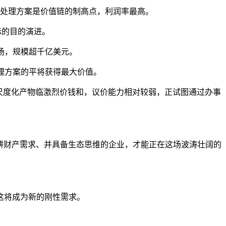
处理方案是价值链的制高点，利润率最高。
标的目的演进。
场，规模超千亿美元。
处理方案的平将获得最大价值。
尺度化产物临激烈价钱和，议价能力相对较弱，正试图通过办事
、深耕财产需求、并具备生态思维的企业，才能正在这场波涛壮阔的
这将成为新的刚性需求。