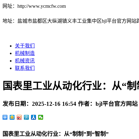
网址：http://www.ycmcfw.com
地址：盐城市盐都区大纵湖镇义丰工业集中区bjl平台官方网站
关于我们
机械制造
机械资讯
联系我们
国表里工业从动化行业：从“制制
发布日期：
2025-12-16 16:54
作者：
bjl平台官方网站
国表里工业从动化行业：从“制制”到“智制”