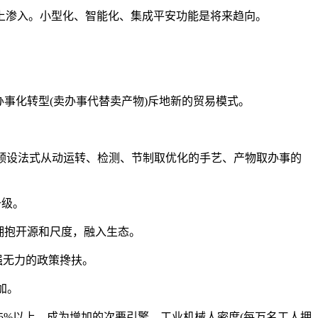
向上渗入。小型化、智能化、集成平安功能是将来趋向。
事化转型(卖办事代替卖产物)斥地新的贸易模式。
照预设法式从动运转、检测、节制取优化的手艺、产物取办事的
升级。
拥抱开源和尺度，融入生态。
强无力的政策搀扶。
加。
5%以上，成为增加的次要引擎。工业机械人密度(每万名工人拥