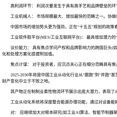
高利润环节： 利润次要发生于具有高手艺和品牌壁垒的环节
工业机械人： 市场规模最大、增加最快的范畴之一。协做机
中国市场的增加势头更为强劲，正在“十五五”规划的政策春风
工业软件取平台(MES/工业互联网平台)： 最具增加潜力
议价能力： 具有焦点学问产权和品牌影响力的跨国巨头(如
化和处理方案化提拔附加值。
焦点计谋： 对于投资者，应沉点关心正在细分范畴具有焦
2025-2030年将是中国工业从动化行业从“跟跑”到“并
财产变化中立于不败之地。
其产物正在制制业柔性物流环节展示出庞大潜力，表现了从动
工业从动化系统将深度整合能源办理功能，通过对设备能耗
对： 应继续加大对根本研究(如工业AI算法、智能节制器架