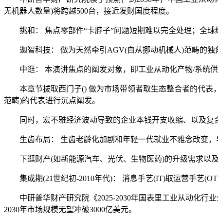
无机器人数量)将跨越500台，接近发财国度程度。
挑和： 焦点零部件“卡脖子”问题短期难以完全处理；全球
迦智科技： 做为天然牵引AGV(自从挪动机械人)范畴的
中逛： 本演讲焦点的阐发对象，即工业从动化产物/系统供
本章节拔取西门子() 做为市场带领者取生态整合者的代表，汇
范畴)的代表进行沉点阐发。
同时，宏不雅经济波动导致的企业本钱开支收缩、以及复合型人
生齿布局： 生齿老龄化加剧和年轻一代就业不雅念改变，导
下逛财产(如新能源汽车、光伏、生物医药)的升级需求以及
集成期(21世纪初-2010年代)： 消息手艺(IT)取运营手艺
中研普华财产研究院《2025-2030年国表里工业从动化行
2030年市场规模无望冲破3000亿美元。