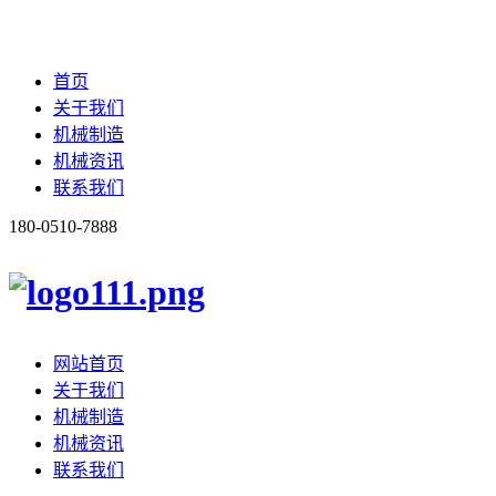
首页
关于我们
机械制造
机械资讯
联系我们
180-0510-7888
网站首页
关于我们
机械制造
机械资讯
联系我们