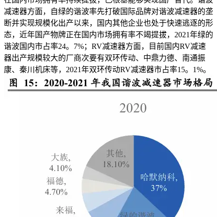
减速器方面，自绿的谐波率先打破国际品牌对谐波减速器的垄
断并实现规模化出产以来，国内其他企业也处于快速逃逐的形
态，近年国产物牌正在国内市场拥有率不竭提拔，2021年绿的
谐波国内市占率24。7%；RV减速器方面，目前国内RV减速
器出产规模较大的厂商次要有双环传动、中鼎力德、南通振
康、秦川机床等，2021年双环传动RV减速器市占率15。1%。