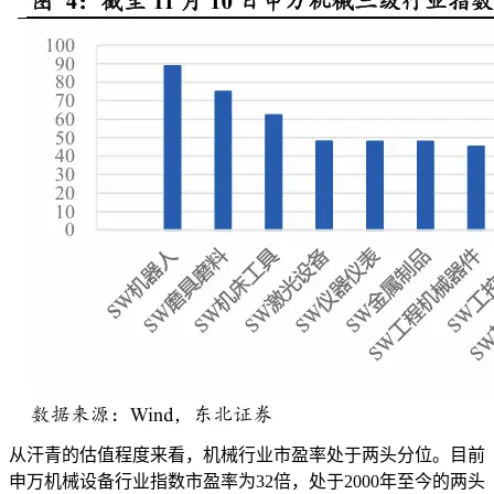
从汗青的估值程度来看，机械行业市盈率处于两头分位。目前
申万机械设备行业指数市盈率为32倍，处于2000年至今的两头