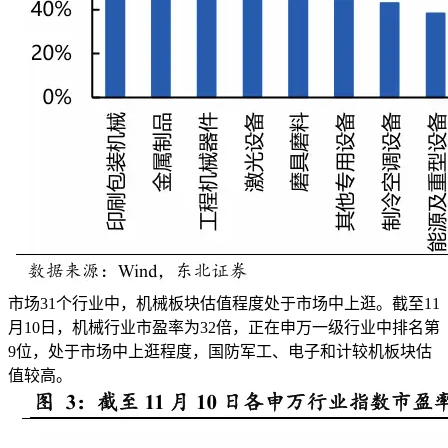
市场31个行业中，机械板块估值程度处于市场中上逛。截至11
月10日，机械行业市盈率为32倍，正在申万一级行业中排名第
9位，处于市场中上逛程度，国防军工、电子和计较机板块估
值较高。