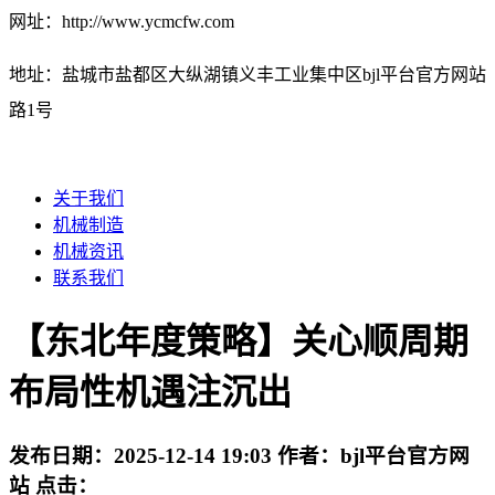
网址：http://www.ycmcfw.com
地址：盐城市盐都区大纵湖镇义丰工业集中区bjl平台官方网站
路1号
关于我们
机械制造
机械资讯
联系我们
【东北年度策略】关心顺周期
布局性机遇注沉出
发布日期：
2025-12-14 19:03
作者：
bjl平台官方网
站
点击：