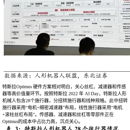
特斯拉Optimus 硬件方案相对明白，关心丝杠、减速器和传感
器等高价值量环节。按照特斯拉 2022 年 AI Day，特斯拉人形
机械人包含28个施行器，分扭转施行器和线种规格。此中扭转
施行器采用“电机+细密减速器”布局，线性施行器采用“电机
+滚柱丝杠布局”。传感器、减速器和丝杠等零部件正在
Optimus的成本中占比力高，沉点关心。