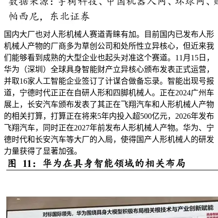
国内大厂也对人形机械人赛道青睐有加。目前国内已发布人形
机械人产物的厂商多为草创公司和处所性立异核心，但近来我
们能够看到成熟的大型企业也起头对准这个赛道。11月15日，
华为（深圳）全球具身智能财产立异核心颁布发表正式运营，
并取16家人工智能企业签订了计谋合做备忘录。智能出现号报
道，宁德时代正正在自研人形和四脚机械人。正在2024广州车
展上，长安汽车颁布发表了其正在飞翔汽车和人形机械人产物
的相关打算，打算正在将来5年内投入超500亿元，2026年发布
飞翔汽车，同时正在2027年前发布人形机械人产物。华为、宁
德时代和长安汽车等大厂的入局，使得国产人形机械人的研发
力量获得了显著加强。