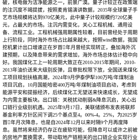
破，核电做为洁净能源之一，前景广漠。量子计较正在政策端
的注沉度不竭提拔，按照麦肯锡演讲数据，2035年全球量子手
艺市场规模将达到970亿美元，此中量子计较规模约720亿美
元，占最大的市场。注沉内需变化，关心工程机械、通用设
备、流程工业。工程机械强周期属性较着，目前曾经处于周期
上行阶段，同时海外市场占比越来越大，按照wind数据，我国
挖机累计出口增速正在岁首年月曾经实现转正，叠加海外沉
建预期，以及降息带来的需求增加，海外市场总体估计稳中向
好。我国煤化工上一轮周期大致正在2010-2015年期间，2010-
2013年油价送来大级别反弹，且审批权限下放，全国送来煤化
工项目规划扶植高潮，2024年9月伊泰伊犁100万吨/年煤制油
项目沉启，10月国能哈密400万吨/年煤制油项目启动，考虑到
能源平安和提振经济，后续煤化工无望送来快速成长，无望成
为内需主要板块。出口链：关税扰动削弱&降息沉启，关心出
口链行业级别机遇。2025年9月17日，美联储颁布发表将联邦
基金利率方针区间下调25个基点至4。00%-4。25%，为2025岁
首年月次降息，也是自2024年12月以来时隔9个月再度降
息。虽然将来经济仍存正在疲软可能，但降息可以或许之前被
的房地产置换需求，带动取地产链相关的出口链企业实现行业