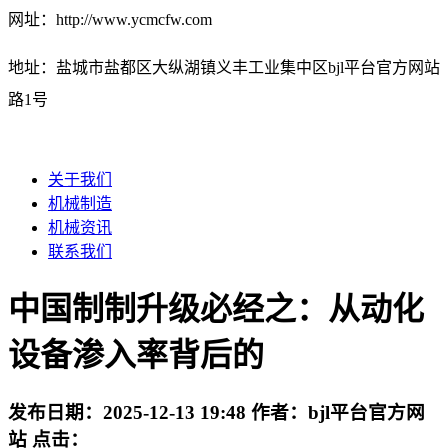
网址：http://www.ycmcfw.com
地址：盐城市盐都区大纵湖镇义丰工业集中区bjl平台官方网站
路1号
关于我们
机械制造
机械资讯
联系我们
中国制制升级必经之：从动化
设备渗入率背后的
发布日期：
2025-12-13 19:48
作者：
bjl平台官方网
站
点击：