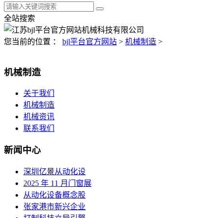
全站搜索
您当前的位置 ：
bjl平台官方网站
>
机械制造
>
机械制造
关于我们
机械制造
机械资讯
联系我们
新闻中心
深圳亿景从动化设
2025 年 11 月门窗展
从动化设备概念股
张家港市新兴企业