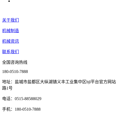
关于我们
机械制造
机械资讯
联系我们
全国咨询热线
180-0510-7888
地址：盐城市盐都区大纵湖镇义丰工业集中区bjl平台官方网站
路1号
电话：0515-88588029
手机：180-0510-7888