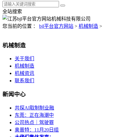
全站搜索
您当前的位置 ：
bjl平台官方网站
>
机械制造
>
机械制造
关于我们
机械制造
机械资讯
联系我们
新闻中心
共探AI取制制业融
东莞：正在海潮中
公司热点｜驾驶罪
奥普特：11月20日组