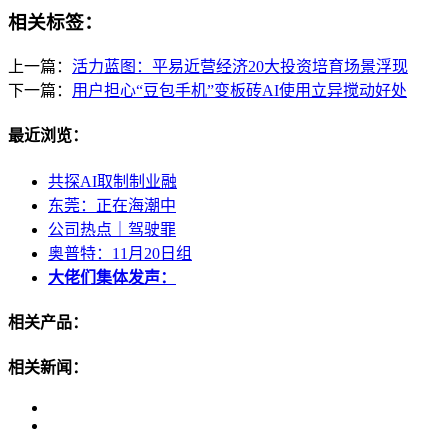
相关标签：
上一篇：
活力蓝图：平易近营经济20大投资培育场景浮现
下一篇：
用户担心“豆包手机”变板砖AI使用立异搅动好处
最近浏览：
共探AI取制制业融
东莞：正在海潮中
公司热点｜驾驶罪
奥普特：11月20日组
大佬们集体发声：
相关产品：
相关新闻：