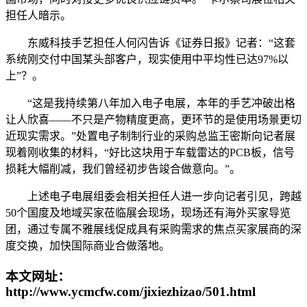
担任人暗示。
东威科技手艺担任人何闪告诉《证券日报》记者：“这套
系统刚交付中国某头部客户，现实使用中平均性已达97%以
上”？。
“这是我持续第八年加入电子电展，本年的手艺冲破出格
让人欣喜——不只是产物精度更高，更环节的是使用场景更切
近现实需求。”处置电子制制行业的采购总监王密斯向记者展
现着刚收集的材料，“好比这块用于车载雷达的PCB板，信号
损耗大幅削减，我们曾经初步告竣合做意向。”。
上述电子电展组委会相关担任人进一步向记者引见，跨越
50个国度及地域买家莅临展会现场，现场还有海外买家导览
团，通过专属不雅展线促成具有采购需求的焦点买家展商的深
度交换，加快国际商业合做落地。
本文网址：
http://www.ycmcfw.com/jixiezhizao/501.html