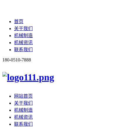
首页
关于我们
机械制造
机械资讯
联系我们
180-0510-7888
网站首页
关于我们
机械制造
机械资讯
联系我们