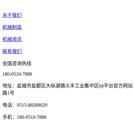
关于我们
机械制造
机械资讯
联系我们
全国咨询热线
180-0510-7888
地址：盐城市盐都区大纵湖镇义丰工业集中区bjl平台官方网站
路1号
电话：0515-88588029
手机：180-0510-7888